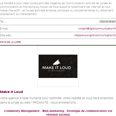
La Société a pour objet toutes activités d'agence de Communication, activité de conseil en
communication et marketing au moyen de tous supports notamment par internet et tout
média interactif.- ; et toutes activités annexes, connexes ou complémentaires s'y rattachant
directement ou indirectement.
Tel. :
0684939961
E-mail :
vincent@light-communication.fr
Site web :
https://www.light-communication.fr/
PAYS DE LA LOIRE
Make it Loud
Votre agence à taille humaine pour optimiser votre visibilité et vous faire entendre
dans la jungle du web ! PROXIMITÉ : Nous entretenons...
Community Management
Web-marketing
Stratégie de communication via
réseaux sociaux