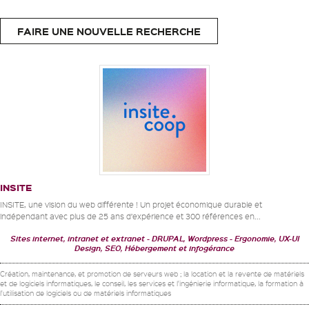
FAIRE UNE NOUVELLE RECHERCHE
INSITE
INSITE, une vision du web différente ! Un projet économique durable et
indépendant avec plus de 25 ans d’expérience et 300 références en...
Sites internet, intranet et extranet
DRUPAL, Wordpress
Ergonomie, UX-UI
Design, SEO, Hébergement et infogérance
Création, maintenance, et promotion de serveurs web ; la location et la revente de matériels
et de logiciels informatiques, le conseil, les services et l'ingénierie informatique, la formation à
l'utilisation de logiciels ou de matériels informatiques