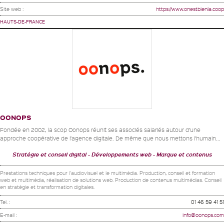
Site web :
https://www.onestbienla.coop
HAUTS-DE-FRANCE
OONOPS
Fondée en 2002, la scop Oonops réunit ses associés salariés autour d’une
approche coopérative de l’agence digitale. De même que nous mettons l’humain...
Stratégie et conseil digital
Développements web
Marque et contenus
Prestations techniques pour l'audiovisuel et le multimédia. Production, conseil et formation
web et multimédia, réalisation de solutions web. Production de contenus multimédias. Conseil
en stratégie et transformation digitales.
Tel. :
01 46 59 41 51
E-mail :
info@oonops.com