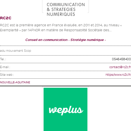
RC2C
RC2C est la première agence en France évaluée, en 2011 et 2014, au niveau «
Exemplarité » par l’AFNOR en matière de Responsabilité Sociétale des...
Conseil en communication
Stratégie numérique
edu mouvement Scop
Tel. :
0546458400
E-mail :
contact@rc2c.fr
Site web :
https://www.rc2c.fr/
NOUVELLE-AQUITAINE