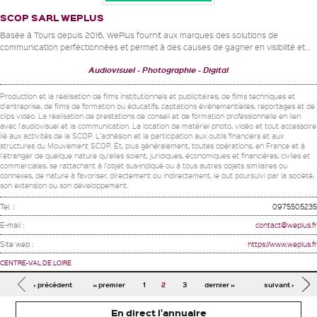
SCOP SARL WEPLUS
Basée à Tours depuis 2016, WePlus fournit aux marques des solutions de
communication perfectionnées et permet à des causes de gagner en visibilité et...
Audiovisuel
Photographie
Digital
Production et la réalisation de films institutionnels et publicitaires, de films techniques et
d'entreprise, de films de formation ou éducatifs, captations évènementielles, reportages et de
clips vidéo. La réalisation de prestations de conseil et de formation professionnelle en lien
avec l'audiovisuel et la communication. La location de matériel photo, vidéo et tout accessoire
lié aux activités de la SCOP. L'adhésion et la participation aux outils financiers et aux
structures du Mouvement SCOP. Et, plus généralement, toutes opérations, en France et à
l'étranger de quelque nature qu'elles soient, juridiques, économiques et financières, civiles et
commerciales, se rattachant à l'objet sus-indiqué ou à tous autres objets similaires ou
connexes, de nature à favoriser, directement ou indirectement, le but poursuivi par la société,
son extension ou son développement.
Tel. :
0975505235
E-mail :
contact@weplus.fr
Site web :
https://www.weplus.fr
CENTRE-VAL DE LOIRE
Pages
‹ précédent
« premier
1
2
3
dernier »
suivant ›
En direct l'annuaire