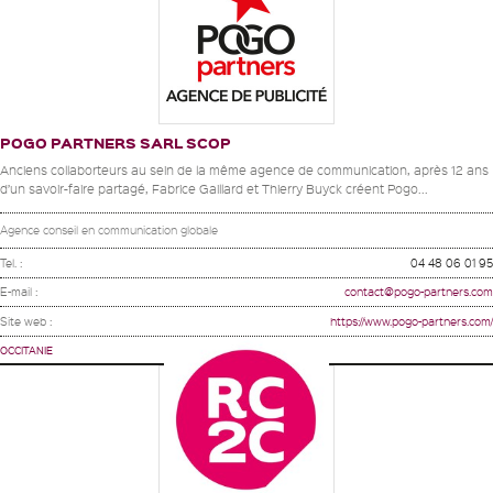
POGO PARTNERS SARL SCOP
Anciens collaborteurs au sein de la même agence de communication, après 12 ans
d’un savoir-faire partagé, Fabrice Gaillard et Thierry Buyck créent Pogo...
Agence conseil en communication globale
Tel. :
04 48 06 01 95
E-mail :
contact@pogo-partners.com
Site web :
https://www.pogo-partners.com/
OCCITANIE