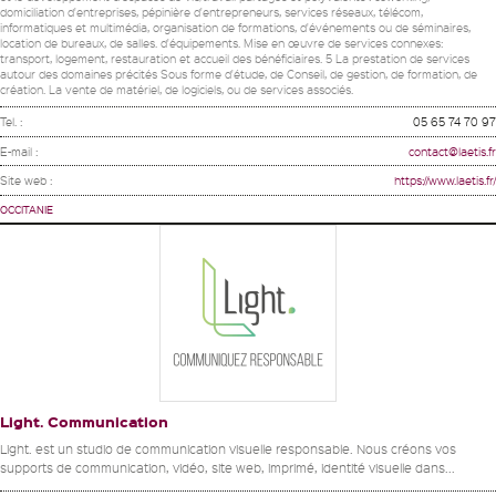
domiciliation d'entreprises, pépinière d'entrepreneurs, services réseaux, télécom,
informatiques et multimédia, organisation de formations, d'événements ou de séminaires,
location de bureaux, de salles. d'équipements. Mise en œuvre de services connexes:
transport, logement, restauration et accueil des bénéficiaires. 5 La prestation de services
autour des domaines précités Sous forme d'étude, de Conseil, de gestion, de formation, de
création. La vente de matériel, de logiciels, ou de services associés.
Tel. :
05 65 74 70 97
E-mail :
contact@laetis.fr
Site web :
https://www.laetis.fr/
OCCITANIE
Light. Communication
Light. est un studio de communication visuelle responsable. Nous créons vos
supports de communication, vidéo, site web, imprimé, identité visuelle dans...