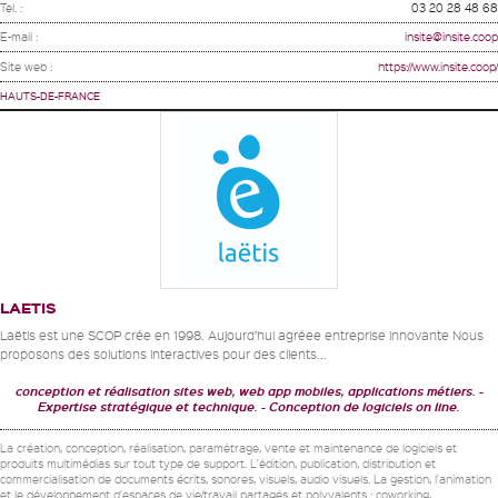
Tel. :
03 20 28 48 68
E-mail :
insite@insite.coop
Site web :
https://www.insite.coop/
HAUTS-DE-FRANCE
LAETIS
Laëtis est une SCOP crée en 1998. Aujourd’hui agréee entreprise innovante Nous
proposons des solutions interactives pour des clients...
conception et réalisation sites web, web app mobiles, applications métiers.
Expertise stratégique et technique.
Conception de logiciels on line.
La création, conception, réalisation, paramétrage, vente et maintenance de logiciels et
produits multimédias sur tout type de support. L'édition, publication, distribution et
commercialisation de documents écrits, sonores, visuels, audio visuels. La gestion, l'animation
et le développement d'espaces de vie/travail partagés et polyvalents : coworking,