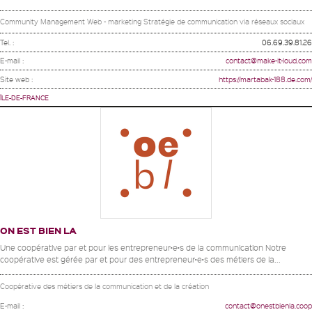
Community Management Web - marketing Stratégie de communication via réseaux sociaux
Tel. :
06.69.39.81.26
E-mail :
contact@make-it-loud.com
Site web :
https://martabak-188.de.com/
ÎLE-DE-FRANCE
ON EST BIEN LA
Une coopérative par et pour les entrepreneur•e•s de la communication Notre
coopérative est gérée par et pour des entrepreneur•e•s des métiers de la...
Coopérative des métiers de la communication et de la création
E-mail :
contact@onestbienla.coop