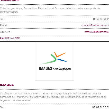
Création graphique, Conception, Fabrication et Commercialisation de tous supports de
communication.
Tel. :
02 41 51 28 17
E-mail :
contact@valdecom.com
Site web :
https://valdecom.com/
PAYS DE LA LOIRE
IMAGES
L'exécution de tous travaux ayant trait aux arts graphiques et à l'informatique dans les
domaines de l'imprimerie, du façonnage, du routage, de la sérigraphie, de la réalisation et de
la gestion de sites internet
Tel. :
05 62 51 05 31