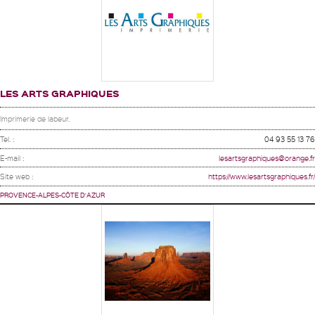
LES ARTS GRAPHIQUES
Imprimerie de labeur.
Tel. :
04 93 55 13 76
E-mail :
lesartsgraphiques@orange.fr
Site web :
https://www.lesartsgraphiques.fr/
PROVENCE-ALPES-CÔTE D'AZUR