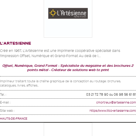
L’ARTESIENNE
Créé en 1967, L’Artésienne est une imprimerie coopérative spécialisé dans
l’impression Offset, Numérique et Grand-Format Au delà de l...
Offset, Numérique, Grand Format
Spécialiste du magazine et des brochures 2
points métal
Créateur de solutions web to print
Imprimeur traitant toute la chaîne graphique de la conception au routage: brchures,
catalogues, livres, affiches..
Tel. :
03 21 72 78 90 ou 06 98 56 61 81
E-mail :
cmortreux@artesienne.com
Site web :
https://www.illico-artesienne.com/
HAUTS-DE-FRANCE