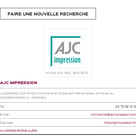
FAIRE UNE NOUVELLE RECHERCHE
AJC IMPRESSION
L'exploitation d'un fonds d'imprimerie et toutes activités annexes, connexes ou
complémentaires s'y rattachant.
Tel. :
04 75 59 13 13
E-mail :
commercial@ajcimpression.com
Site web :
https://ajcimpression.fr/
AUVERGNE-RHÔNE-ALPES