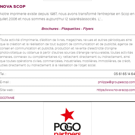
NOVA SCOP
Notre imprimerie existe depuis 1987, nous avons transformé l’entreprise en Scop en
juillet 2006 et nous sommes aujourd’hui 12 salariés/associés. L’...
Brochures
Plaquettes
Flyers
Toute activité d'imprimerie, d'édition de livres, magazines, revues et autres périodiques ainsi
que la création et la réalisation de tout support de communication et de publicité; agence de
conseil en communication et publicité, production et revente d'electricité d'origine
photovoltaïque ou obtenue à partir d'autres sources d'énergie renouvelable, toutes activités
annexes, connexex ou complémentaires s'y rattachant directement ou indirectement, ainsi
que toutes opérations civiles, commerciales, industrielles, mobilières, immobilières, de crédit,
utiles directement ou indirectement à la réalisation de l'objet social.
Tel. :
05 61 65 14 64
E-mail :
philippe@groupescop.com
Site web :
https://www.nova-scop.com
OCCITANIE