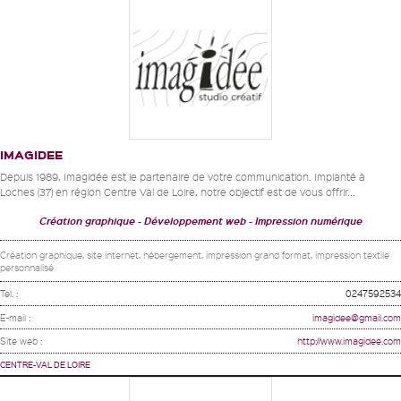
IMAGIDEE
Depuis 1989, Imagidée est le partenaire de votre communication. Implanté à
Loches (37) en région Centre Val de Loire, notre objectif est de vous offrir...
Création graphique
Développement web
Impression numérique
Création graphique, site internet, hébergement, impression grand format, impression textile
personnalisé
Tel. :
0247592534
E-mail :
imagidee@gmail.com
Site web :
http://www.imagidee.com
CENTRE-VAL DE LOIRE