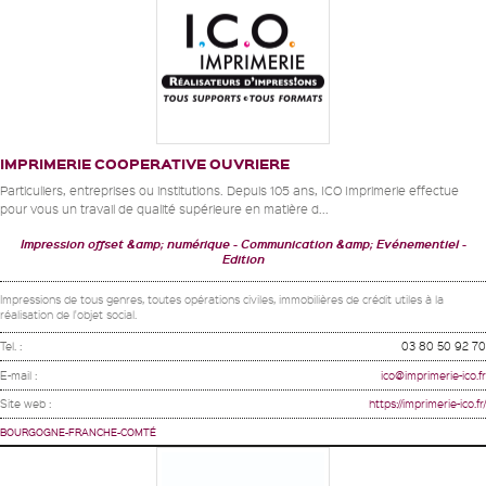
IMPRIMERIE COOPERATIVE OUVRIERE
Particuliers, entreprises ou institutions. Depuis 105 ans, ICO Imprimerie effectue
pour vous un travail de qualité supérieure en matière d...
Impression offset &amp; numérique
Communication &amp; Evénementiel
Edition
Impressions de tous genres, toutes opérations civiles, immobilières de crédit utiles à la
réalisation de l'objet social.
Tel. :
03 80 50 92 70
E-mail :
ico@imprimerie-ico.fr
Site web :
https://imprimerie-ico.fr/
BOURGOGNE-FRANCHE-COMTÉ