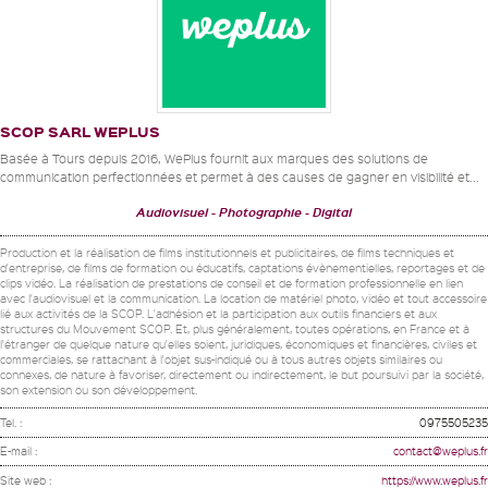
SCOP SARL WEPLUS
Basée à Tours depuis 2016, WePlus fournit aux marques des solutions de
communication perfectionnées et permet à des causes de gagner en visibilité et...
Audiovisuel
Photographie
Digital
Production et la réalisation de films institutionnels et publicitaires, de films techniques et
d'entreprise, de films de formation ou éducatifs, captations évènementielles, reportages et de
clips vidéo. La réalisation de prestations de conseil et de formation professionnelle en lien
avec l'audiovisuel et la communication. La location de matériel photo, vidéo et tout accessoire
lié aux activités de la SCOP. L'adhésion et la participation aux outils financiers et aux
structures du Mouvement SCOP. Et, plus généralement, toutes opérations, en France et à
l'étranger de quelque nature qu'elles soient, juridiques, économiques et financières, civiles et
commerciales, se rattachant à l'objet sus-indiqué ou à tous autres objets similaires ou
connexes, de nature à favoriser, directement ou indirectement, le but poursuivi par la société,
son extension ou son développement.
Tel. :
0975505235
E-mail :
contact@weplus.fr
Site web :
https://www.weplus.fr