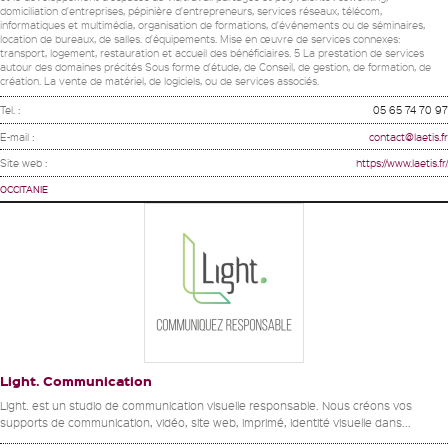
domiciliation d'entreprises, pépinière d'entrepreneurs, services réseaux, télécom,
informatiques et multimédia, organisation de formations, d'événements ou de séminaires,
location de bureaux, de salles. d'équipements. Mise en œuvre de services connexes:
transport, logement, restauration et accueil des bénéficiaires. 5 La prestation de services
autour des domaines précités Sous forme d'étude, de Conseil, de gestion, de formation, de
création. La vente de matériel, de logiciels, ou de services associés.
Tel. :
05 65 74 70 97
E-mail :
contact@laetis.fr
Site web :
https://www.laetis.fr/
OCCITANIE
Light. Communication
Light. est un studio de communication visuelle responsable. Nous créons vos
supports de communication, vidéo, site web, imprimé, identité visuelle dans...