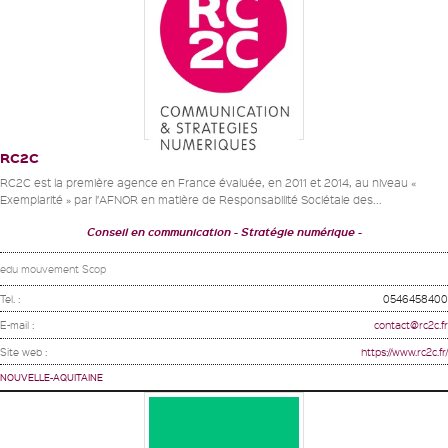
RC2C
RC2C est la première agence en France évaluée, en 2011 et 2014, au niveau «
Exemplarité » par l’AFNOR en matière de Responsabilité Sociétale des...
Conseil en communication
Stratégie numérique
edu mouvement Scop
Tel. :
0546458400
E-mail :
contact@rc2c.fr
Site web :
https://www.rc2c.fr/
NOUVELLE-AQUITAINE