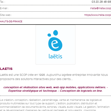
Tel. :
03 20 28 48 68
E-mail :
insite@insite.coop
Site web :
https://www.insite.coop/
HAUTS-DE-FRANCE
LAETIS
Laëtis est une SCOP crée en 1998. Aujourd’hui agréee entreprise innovante Nous
proposons des solutions interactives pour des clients...
conception et réalisation sites web, web app mobiles, applications métiers.
Expertise stratégique et technique.
Conception de logiciels on line.
La création, conception, réalisation, paramétrage, vente et maintenance de logiciels et
produits multimédias sur tout type de support. L'édition, publication, distribution et
commercialisation de documents écrits, sonores, visuels, audio visuels. La gestion, l'animation
et le développement d'espaces de vie/travail partagés et polyvalents : coworking,