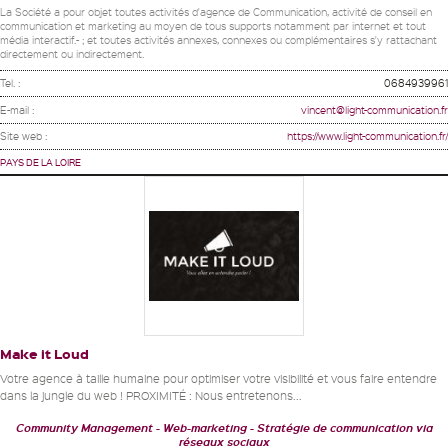
La Société a pour objet toutes activités d'agence de Communication, activité de conseil en
communication et marketing au moyen de tous supports notamment par internet et tout
média interactif.- ; et toutes activités annexes, connexes ou complémentaires s'y rattachant
directement ou indirectement.
Tel. :
0684939961
E-mail :
vincent@light-communication.fr
Site web :
https://www.light-communication.fr/
PAYS DE LA LOIRE
Make it Loud
Votre agence à taille humaine pour optimiser votre visibilité et vous faire entendre
dans la jungle du web ! PROXIMITÉ : Nous entretenons...
Community Management
Web-marketing
Stratégie de communication via
réseaux sociaux