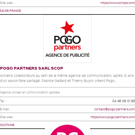
Site web :
https://www.oonops.com/
ÎLE-DE-FRANCE
POGO PARTNERS SARL SCOP
Anciens collaborteurs au sein de la même agence de communication, après 12 ans
d’un savoir-faire partagé, Fabrice Gaillard et Thierry Buyck créent Pogo...
Agence conseil en communication globale
Tel. :
04 48 06 01 95
E-mail :
contact@pogo-partners.com
Site web :
https://www.pogo-partners.com/
OCCITANIE