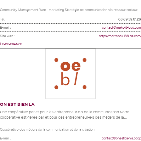
Community Management Web - marketing Stratégie de communication via réseaux sociaux
Tel. :
06.69.39.81.26
E-mail :
contact@make-it-loud.com
Site web :
https://martabak-188.de.com/
ÎLE-DE-FRANCE
ON EST BIEN LA
Une coopérative par et pour les entrepreneur•e•s de la communication Notre
coopérative est gérée par et pour des entrepreneur•e•s des métiers de la...
Coopérative des métiers de la communication et de la création
E-mail :
contact@onestbienla.coop