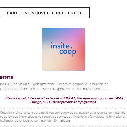
FAIRE UNE NOUVELLE RECHERCHE
INSITE
INSITE, une vision du web différente ! Un projet économique durable et
indépendant avec plus de 25 ans d’expérience et 300 références en...
Sites internet, intranet et extranet
DRUPAL, Wordpress
Ergonomie, UX-UI
Design, SEO, Hébergement et infogérance
Création, maintenance, et promotion de serveurs web ; la location et la revente de matériels
et de logiciels informatiques, le conseil, les services et l'ingénierie informatique, la formation à
l'utilisation de logiciels ou de matériels informatiques