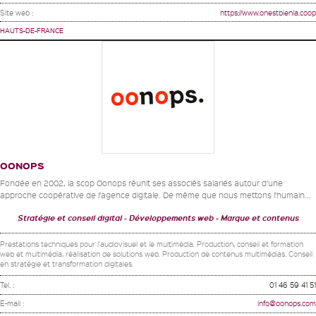
Site web :
https://www.onestbienla.coop
HAUTS-DE-FRANCE
OONOPS
Fondée en 2002, la scop Oonops réunit ses associés salariés autour d’une
approche coopérative de l’agence digitale. De même que nous mettons l’humain...
Stratégie et conseil digital
Développements web
Marque et contenus
Prestations techniques pour l'audiovisuel et le multimédia. Production, conseil et formation
web et multimédia, réalisation de solutions web. Production de contenus multimédias. Conseil
en stratégie et transformation digitales.
Tel. :
01 46 59 41 51
E-mail :
info@oonops.com