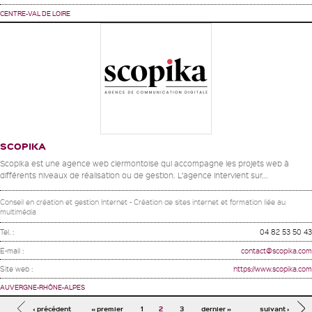
CENTRE-VAL DE LOIRE
SCOPIKA
Scopika est une agence web clermontoise qui accompagne les projets web à
différents niveaux de réalisation ou de gestion. L’agence intervient sur...
Conseil en création et gestion Internet - Création de sites internet et formation liée au
multimédia
Tel. :
04 82 53 50 43
E-mail :
contact@scopika.com
Site web :
https://www.scopika.com
AUVERGNE-RHÔNE-ALPES
Pages
‹ précédent
« premier
1
2
3
dernier »
suivant ›