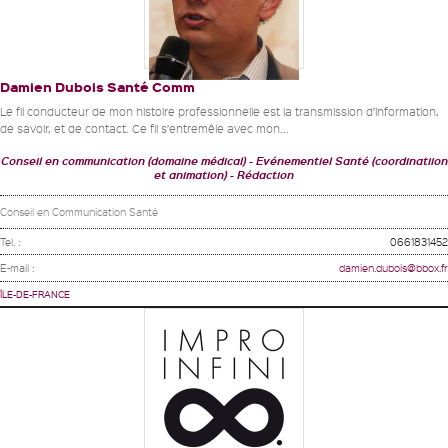
Damien Dubois Santé Comm
Le fil conducteur de mon histoire professionnelle est la transmission d’information,
de savoir, et de contact. Ce fil s’entremêle avec mon...
Conseil en communication (domaine médical)
Evénementiel Santé (coordinatiion
et animation)
Rédaction
Conseil en Communication Santé
Tel. :
0661831452
E-mail :
damien.dubois@bbox.fr
ÎLE-DE-FRANCE