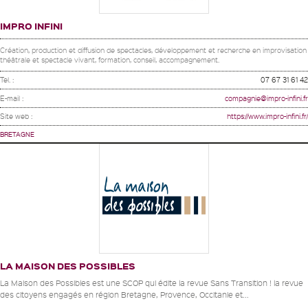
IMPRO INFINI
Création, production et diffusion de spectacles, développement et recherche en improvisation
théâtrale et spectacle vivant, formation, conseil, accompagnement.
Tel. :
07 67 31 61 42
E-mail :
compagnie@impro-infini.fr
Site web :
https://www.impro-infini.fr/
BRETAGNE
LA MAISON DES POSSIBLES
La Maison des Possibles est une SCOP qui édite la revue Sans Transition ! la revue
des citoyens engagés en région Bretagne, Provence, Occitanie et...