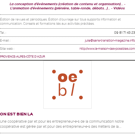
La conception d'événements (création de contenu et organisation)...
L'animation d'événements (plénière, table-ronde, débats...)...
Vidéos
Édition de revues et périodiques. Édition d'ouvrage sur tous supports information et
communication. Conseils et formations liés aux activités précitées.
Tel. :
09 81 71 43 23
E-mail :
julie@sans-transition-magazine.info
Site web :
http://www.la-maison-des-possibles.com
PROVENCE-ALPES-CÔTE D'AZUR
ON EST BIEN LA
Une coopérative par et pour les entrepreneur•e•s de la communication Notre
coopérative est gérée par et pour des entrepreneur•e•s des métiers de la...