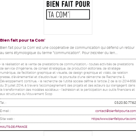
Bien fait pour ta Com’
Bien fait pour ta Com’ est une coopérative de communication qui défend un retour
au sens étymologique du terme “communication”. Pour (re)créer du lien...
- la réalisation et la vente de prestations de communication, - toutes activités de prestations
de service d'ingénierie, de conseil stratégique, de production éditoriale, de stratégie
numérique, de facilitation graphique et visuelle, de design graphique et vidéo, de relation
presse, d'évènementiel et d'audiovisuel - la poursuite d'une démarche de Recherche &
Développement continue, - la recherche de l'utilité sociale définie à l'article 2 de la loi 2014-856
du 31 juillet 2014, à travers l'accompagnement des projets et des acteurs qui s'engagent dans
la transformation des modèles sociétaux - l'adhésion et la participation aux outils financiers et
aux structures du Mouvement Scop
Tel. :
03.20.50.77.62
E-mail :
contact@bienfaitpourta.com
Site web :
https://www.bienfaitpourta.com/
HAUTS-DE-FRANCE