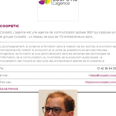
COOPETIC
Coopetic L’agence est une agence de communication globale 360° qui s’appuie sur
le groupe Coopetic : un réseau de plus de 170 entrepreneurs dans...
L'accompagnement, le conseil et la formation dans la création de son activité, la promotion de
l'entrepreneuriat collectif, la production et la vente de prestations de services d'études,
d'ingénierie, de formation et plus particulièrement dans les domaines des technologies de
l'information, de la communication, du multimédia, de la production audiovisuelle ; la
mutualisation des moyens et des outils des entrepreneurs salariés de la coopérative
Tel. :
01 42 36 94 25
E-mail :
n.feste@coopetic.coop
Site web :
https://www.coopetic.com/
ÎLE-DE-FRANCE