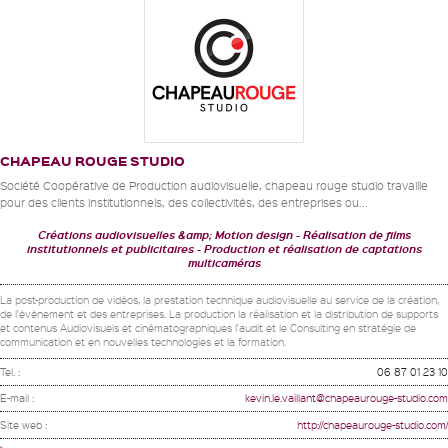
CHAPEAU ROUGE STUDIO
Société Coopérative de Production audiovisuelle, chapeau rouge studio travaille
pour des clients institutionnels, des collectivités, des entreprises ou...
Créations audiovisuelles &amp; Motion design
Réalisation de films
institutionnels et publicitaires
Production et réalisation de captations
multicaméras
La post-production de vidéos, la prestation technique audiovisuelle au service de la création,
de l'évènement et des entreprises. La production la réalisation et la distribution de supports
et contenus Audiovisuels et cinématographiques l'audit et le Consulting en stratégie de
communication et en nouvelles technologies et la formation.
Tel. :
06 87 01 23 10
E-mail :
kevin.le.vaillant@chapeaurouge-studio.com
Site web :
http://chapeaurouge-studio.com/