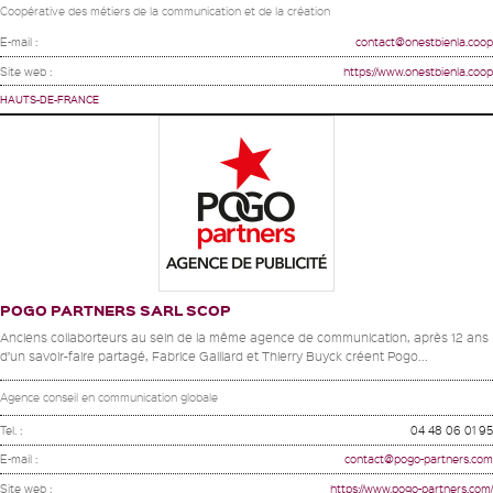
Coopérative des métiers de la communication et de la création
E-mail :
contact@onestbienla.coop
Site web :
https://www.onestbienla.coop
HAUTS-DE-FRANCE
POGO PARTNERS SARL SCOP
Anciens collaborteurs au sein de la même agence de communication, après 12 ans
d’un savoir-faire partagé, Fabrice Gaillard et Thierry Buyck créent Pogo...
Agence conseil en communication globale
Tel. :
04 48 06 01 95
E-mail :
contact@pogo-partners.com
Site web :
https://www.pogo-partners.com/