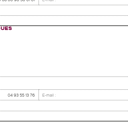
QUES
04 93 55 13 76
E-mail :