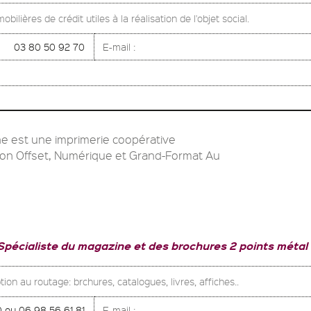
ilières de crédit utiles à la réalisation de l'objet social.
03 80 50 92 70
E-mail :
ne est une imprimerie coopérative
sion Offset, Numérique et Grand-Format Au
Spécialiste du magazine et des brochures 2 points métal
ion au routage: brchures, catalogues, livres, affiches..
0 ou 06 98 56 61 81
E-mail :