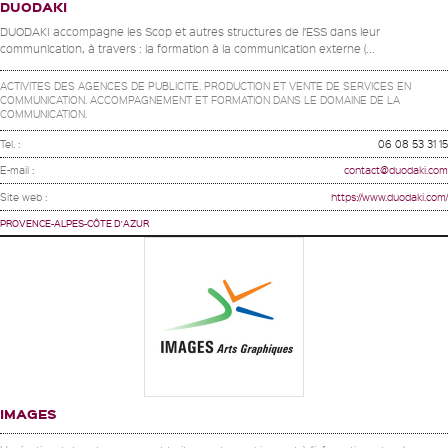
DUODAKI
DUODAKI accompagne les Scop et autres structures de l’ESS dans leur
communication, à travers : la formation à la communication externe (...
ACTIVITES DES AGENCES DE PUBLICITE. PRODUCTION ET VENTE DE SERVICES EN
COMMUNICATION. ACCOMPAGNEMENT ET FORMATION DANS LE DOMAINE DE LA
COMMUNICATION.
Tel. :
06 08 53 31 15
E-mail :
contact@duodaki.com
Site web :
https://www.duodaki.com/
PROVENCE-ALPES-CÔTE D'AZUR
IMAGES