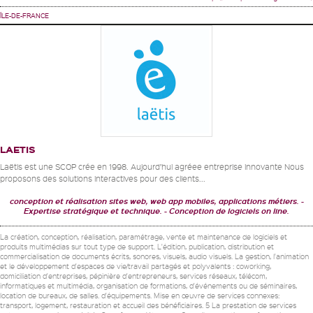
ÎLE-DE-FRANCE
LAETIS
Laëtis est une SCOP crée en 1998. Aujourd’hui agréee entreprise innovante Nous
proposons des solutions interactives pour des clients...
conception et réalisation sites web, web app mobiles, applications métiers.
Expertise stratégique et technique.
Conception de logiciels on line.
La création, conception, réalisation, paramétrage, vente et maintenance de logiciels et
produits multimédias sur tout type de support. L'édition, publication, distribution et
commercialisation de documents écrits, sonores, visuels, audio visuels. La gestion, l'animation
et le développement d'espaces de vie/travail partagés et polyvalents : coworking,
domiciliation d'entreprises, pépinière d'entrepreneurs, services réseaux, télécom,
informatiques et multimédia, organisation de formations, d'événements ou de séminaires,
location de bureaux, de salles. d'équipements. Mise en œuvre de services connexes:
transport, logement, restauration et accueil des bénéficiaires. 5 La prestation de services