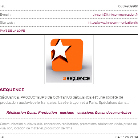
Tel. :
0684939961
E-mail :
vincent@light-communication.fr
Site web :
https://www.light-communication.fr/
PAYS DE LA LOIRE
SEQUENCE
SÉQUENCE, PRODUCTEURS DE CONTENUS SÉQUENCE est une société de
production audiovisuelle française, basée à Lyon et à Paris. Spécialisés dans...
Réalisation &amp; Production
musique
emissions &amp; documentaires
Communication audiovisuelle, conception, réalisations, prestations, réalisation vidéo, prises de
vue, son, location de matériel, production de films
Tel. :
04 37 26 21 89