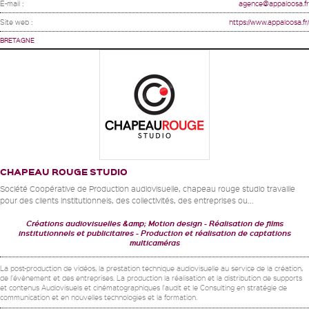
E-mail :
agence@appaloosa.fr
Site web :
https://www.appaloosa.fr/
BRETAGNE
CHAPEAU ROUGE STUDIO
Société Coopérative de Production audiovisuelle, chapeau rouge studio travaille
pour des clients institutionnels, des collectivités, des entreprises ou...
Créations audiovisuelles &amp; Motion design
Réalisation de films
institutionnels et publicitaires
Production et réalisation de captations
multicaméras
La post-production de vidéos, la prestation technique audiovisuelle au service de la création,
de l'évènement et des entreprises. La production la réalisation et la distribution de supports
et contenus Audiovisuels et cinématographiques l'audit et le Consulting en stratégie de
communication et en nouvelles technologies et la formation.