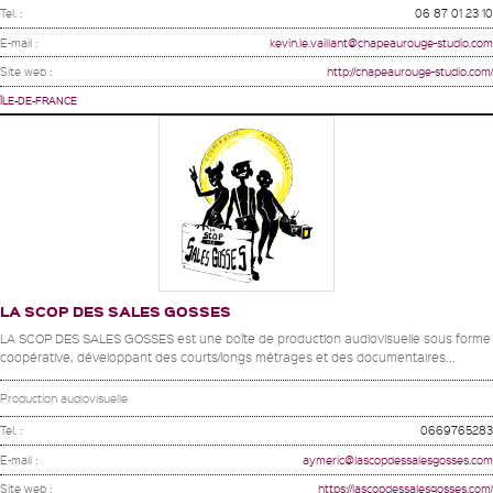
Tel. :
06 87 01 23 10
E-mail :
kevin.le.vaillant@chapeaurouge-studio.com
Site web :
http://chapeaurouge-studio.com/
ÎLE-DE-FRANCE
LA SCOP DES SALES GOSSES
LA SCOP DES SALES GOSSES est une boîte de production audiovisuelle sous forme
coopérative, développant des courts/longs métrages et des documentaires...
Production audiovisuelle
Tel. :
0669765283
E-mail :
aymeric@lascopdessalesgosses.com
Site web :
https://lascopdessalesgosses.com/