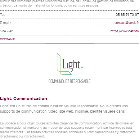
autour des domaines précités Sous forme d'étude, de Conseil, de gestion, de formation, de
création. La vente de matériel, de logiciels, ou de services associés.
Tel. :
05 65 74 70 97
E-mail :
contact@laetis.fr
Site web :
https://www.laetis.fr/
OCCITANIE
Light. Communication
Light. est un studio de communication visuelle responsable. Nous créons vos
supports de communication, vidéo, site web, imprimé, identité visuelle dans...
La Société a pour objet toutes activités d'agence de Communication, activité de conseil en
communication et marketing au moyen de tous supports notamment par internet et tout
média interactif.- ; et toutes activités annexes, connexes ou complémentaires s'y rattachant
directement ou indirectement.