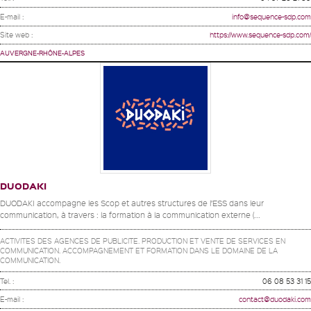
E-mail :
info@sequence-sdp.com
Site web :
https://www.sequence-sdp.com/
AUVERGNE-RHÔNE-ALPES
DUODAKI
DUODAKI accompagne les Scop et autres structures de l’ESS dans leur
communication, à travers : la formation à la communication externe (...
ACTIVITES DES AGENCES DE PUBLICITE. PRODUCTION ET VENTE DE SERVICES EN
COMMUNICATION. ACCOMPAGNEMENT ET FORMATION DANS LE DOMAINE DE LA
COMMUNICATION.
Tel. :
06 08 53 31 15
E-mail :
contact@duodaki.com