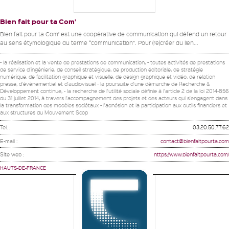
Bien fait pour ta Com’
Bien fait pour ta Com’ est une coopérative de communication qui défend un retour
au sens étymologique du terme “communication”. Pour (re)créer du lien...
- la réalisation et la vente de prestations de communication, - toutes activités de prestations
de service d'ingénierie, de conseil stratégique, de production éditoriale, de stratégie
numérique, de facilitation graphique et visuelle, de design graphique et vidéo, de relation
presse, d'évènementiel et d'audiovisuel - la poursuite d'une démarche de Recherche &
Développement continue, - la recherche de l'utilité sociale définie à l'article 2 de la loi 2014-856
du 31 juillet 2014, à travers l'accompagnement des projets et des acteurs qui s'engagent dans
la transformation des modèles sociétaux - l'adhésion et la participation aux outils financiers et
aux structures du Mouvement Scop
Tel. :
03.20.50.77.62
E-mail :
contact@bienfaitpourta.com
Site web :
https://www.bienfaitpourta.com/
HAUTS-DE-FRANCE