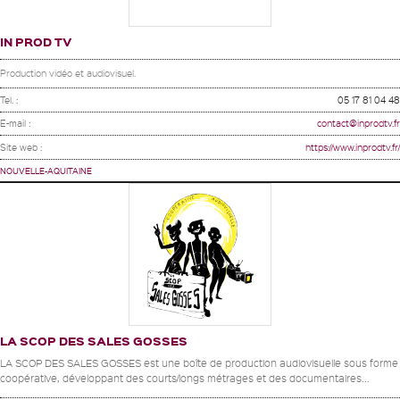
IN PROD TV
Production vidéo et audiovisuel.
Tel. :
05 17 81 04 48
E-mail :
contact@inprodtv.fr
Site web :
https://www.inprodtv.fr/
NOUVELLE-AQUITAINE
LA SCOP DES SALES GOSSES
LA SCOP DES SALES GOSSES est une boîte de production audiovisuelle sous forme
coopérative, développant des courts/longs métrages et des documentaires...