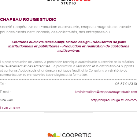
CHAPEAU ROUGE STUDIO
Société Coopérative de Production audiovisuelle, chapeau rouge studio travaille
pour des clients institutionnels, des collectivités, des entreprises ou...
Créations audiovisuelles &amp; Motion design
Réalisation de films
institutionnels et publicitaires
Production et réalisation de captations
multicaméras
La post-production de vidéos, la prestation technique audiovisuelle au service de la création,
de l'évènement et des entreprises. La production la réalisation et la distribution de supports
et contenus Audiovisuels et cinématographiques l'audit et le Consulting en stratégie de
communication et en nouvelles technologies et la formation.
Tel. :
06 87 01 23 10
E-mail :
kevin.le.vaillant@chapeaurouge-studio.com
Site web :
http://chapeaurouge-studio.com/
ÎLE-DE-FRANCE