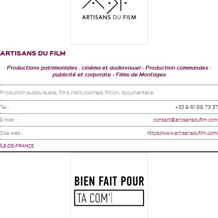
ARTISANS DU FILM
Productions patrimoniales : cinéma et audiovisuel
Production commandes :
publicité et corporate
Films de Montages
Production audiovisuelle, films institutionnels, fiction, documentaire.
Tel. :
+33 9 61 69 73 37
E-mail :
contact@artisansdufilm.com
Site web :
https://www.artisansdufilm.com/
ÎLE-DE-FRANCE