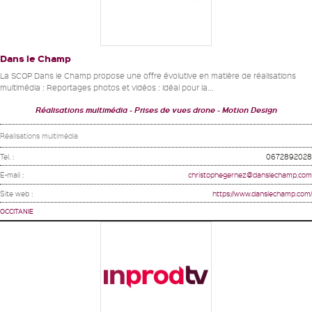
Dans le Champ
La SCOP Dans le Champ propose une offre évolutive en matière de réalisations
multimédia : Reportages photos et vidéos : idéal pour la...
Réalisations multimédia
Prises de vues drone
Motion Design
Réalisations multimédia
Tel. :
0672892028
E-mail :
christophegernez@danslechamp.com
Site web :
https://www.danslechamp.com/
OCCITANIE