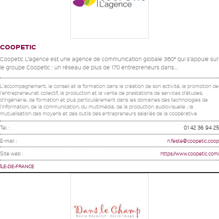
COOPETIC
Coopetic L’agence est une agence de communication globale 360° qui s’appuie sur
le groupe Coopetic : un réseau de plus de 170 entrepreneurs dans...
L'accompagnement, le conseil et la formation dans la création de son activité, la promotion de
l'entrepreneuriat collectif, la production et la vente de prestations de services d'études,
d'ingénierie, de formation et plus particulièrement dans les domaines des technologies de
l'information, de la communication, du multimédia, de la production audiovisuelle ; la
mutualisation des moyens et des outils des entrepreneurs salariés de la coopérative
Tel. :
01 42 36 94 25
E-mail :
n.feste@coopetic.coop
Site web :
https://www.coopetic.com/
ÎLE-DE-FRANCE