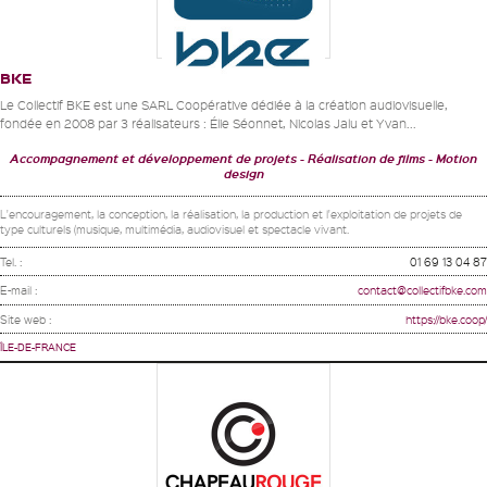
BKE
Le Collectif BKE est une SARL Coopérative dédiée à la création audiovisuelle,
fondée en 2008 par 3 réalisateurs : Élie Séonnet, Nicolas Jalu et Yvan...
Accompagnement et développement de projets
Réalisation de films
Motion
design
L'encouragement, la conception, la réalisation, la production et l'exploitation de projets de
type culturels (musique, multimédia, audiovisuel et spectacle vivant.
Tel. :
01 69 13 04 87
E-mail :
contact@collectifbke.com
Site web :
https://bke.coop/
ÎLE-DE-FRANCE