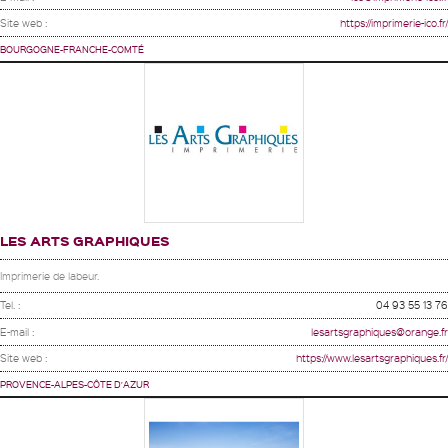
Site web :
https://imprimerie-ico.fr/
BOURGOGNE-FRANCHE-COMTÉ
LES ARTS GRAPHIQUES
Imprimerie de labeur.
Tel. :
04 93 55 13 76
E-mail :
lesartsgraphiques@orange.fr
Site web :
https://www.lesartsgraphiques.fr/
PROVENCE-ALPES-CÔTE D'AZUR