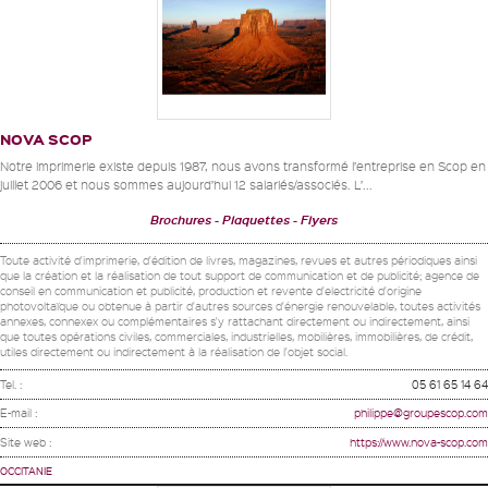
NOVA SCOP
Notre imprimerie existe depuis 1987, nous avons transformé l’entreprise en Scop en
juillet 2006 et nous sommes aujourd’hui 12 salariés/associés. L’...
Brochures
Plaquettes
Flyers
Toute activité d'imprimerie, d'édition de livres, magazines, revues et autres périodiques ainsi
que la création et la réalisation de tout support de communication et de publicité; agence de
conseil en communication et publicité, production et revente d'electricité d'origine
photovoltaïque ou obtenue à partir d'autres sources d'énergie renouvelable, toutes activités
annexes, connexex ou complémentaires s'y rattachant directement ou indirectement, ainsi
que toutes opérations civiles, commerciales, industrielles, mobilières, immobilières, de crédit,
utiles directement ou indirectement à la réalisation de l'objet social.
Tel. :
05 61 65 14 64
E-mail :
philippe@groupescop.com
Site web :
https://www.nova-scop.com
OCCITANIE