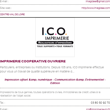
E-mail :
imagidee@gmail.com
Site web :
http://www.imagidee.com
CENTRE-VAL DE LOIRE
IMPRIMERIE COOPERATIVE OUVRIERE
Particuliers, entreprises ou institutions. Depuis 105 ans, ICO Imprimerie effectue
pour vous un travail de qualité supérieure en matière d...
Impression offset &amp; numérique
Communication &amp; Evénementiel
Edition
Impressions de tous genres, toutes opérations civiles, immobilières de crédit utiles à la
réalisation de l'objet social.
Tel. :
03 80 50 92 70
E-mail :
ico@imprimerie-ico.fr