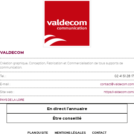
VALDECOM
Création graphique, Conception, Fabrication et Commercialisation de tous supports de
communication.
Tel. :
02 41 51 28 17
E-mail :
contact@valdecom.com
Site web :
https://valdecom.com/
PAYS DE LA LOIRE
En direct l'annuaire
Être conseillé
PLAN DU SITE
MENTIONS LÉGALES
CONTACT