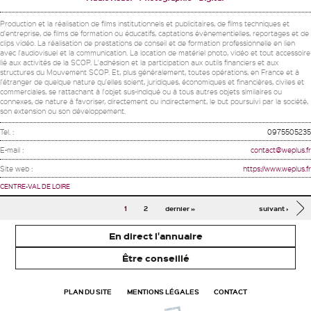
Production et la réalisation de films institutionnels et publicitaires, de films techniques et
d'entreprise, de films de formation ou éducatifs, captations évènementielles, reportages et de
clips vidéo. La réalisation de prestations de conseil et de formation professionnelle en lien
avec l'audiovisuel et la communication. La location de matériel photo, vidéo et tout accessoire
lié aux activités de la SCOP. L'adhésion et la participation aux outils financiers et aux
structures du Mouvement SCOP. Et, plus généralement, toutes opérations, en France et à
l'étranger de quelque nature qu'elles soient, juridiques, économiques et financières, civiles et
commerciales, se rattachant à l'objet sus-indiqué ou à tous autres objets similaires ou
connexes, de nature à favoriser, directement ou indirectement, le but poursuivi par la société,
son extension ou son développement.
Tel. :
0975505235
E-mail :
contact@weplus.fr
Site web :
https://www.weplus.fr
CENTRE-VAL DE LOIRE
Pages
1
2
dernier »
suivant ›
En direct l'annuaire
Être conseillé
PLAN DU SITE
MENTIONS LÉGALES
CONTACT