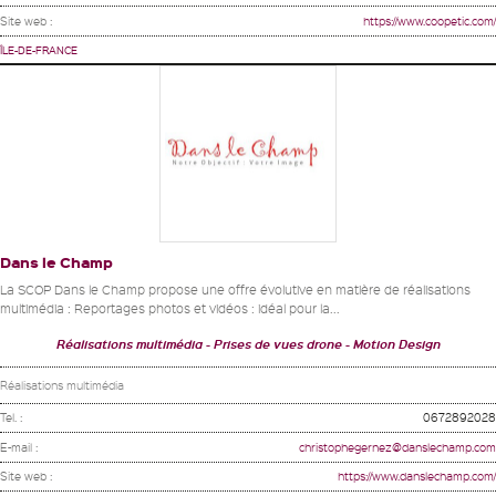
Site web :
https://www.coopetic.com/
ÎLE-DE-FRANCE
Dans le Champ
La SCOP Dans le Champ propose une offre évolutive en matière de réalisations
multimédia : Reportages photos et vidéos : idéal pour la...
Réalisations multimédia
Prises de vues drone
Motion Design
Réalisations multimédia
Tel. :
0672892028
E-mail :
christophegernez@danslechamp.com
Site web :
https://www.danslechamp.com/