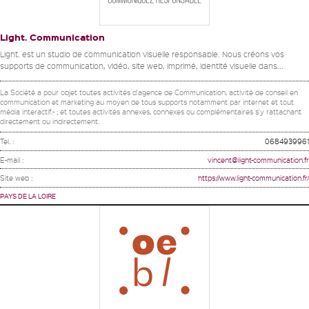
Light. Communication
Light. est un studio de communication visuelle responsable. Nous créons vos
supports de communication, vidéo, site web, imprimé, identité visuelle dans...
La Société a pour objet toutes activités d'agence de Communication, activité de conseil en
communication et marketing au moyen de tous supports notamment par internet et tout
média interactif.- ; et toutes activités annexes, connexes ou complémentaires s'y rattachant
directement ou indirectement.
Tel. :
0684939961
E-mail :
vincent@light-communication.fr
Site web :
https://www.light-communication.fr/
PAYS DE LA LOIRE