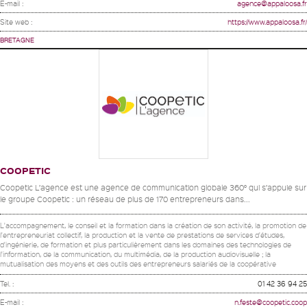
E-mail :
agence@appaloosa.fr
Site web :
https://www.appaloosa.fr/
BRETAGNE
COOPETIC
Coopetic L’agence est une agence de communication globale 360° qui s’appuie sur
le groupe Coopetic : un réseau de plus de 170 entrepreneurs dans...
L'accompagnement, le conseil et la formation dans la création de son activité, la promotion de
l'entrepreneuriat collectif, la production et la vente de prestations de services d'études,
d'ingénierie, de formation et plus particulièrement dans les domaines des technologies de
l'information, de la communication, du multimédia, de la production audiovisuelle ; la
mutualisation des moyens et des outils des entrepreneurs salariés de la coopérative
Tel. :
01 42 36 94 25
E-mail :
n.feste@coopetic.coop