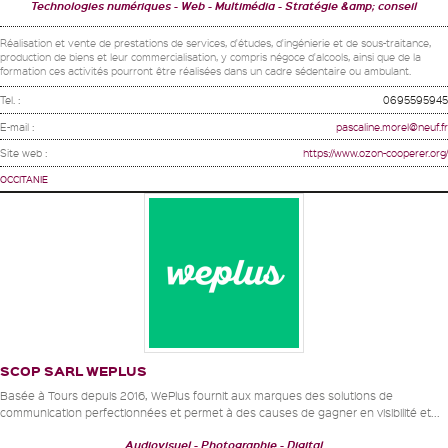
Technologies numériques
Web - Multimédia
Stratégie &amp; conseil
Réalisation et vente de prestations de services, d'études, d'ingénierie et de sous-traitance,
production de biens et leur commercialisation, y compris négoce d'alcools, ainsi que de la
formation ces activités pourront être réalisées dans un cadre sédentaire ou ambulant.
Tel. :
0695595945
E-mail :
pascaline.morel@neuf.fr
Site web :
https://www.ozon-cooperer.org/
OCCITANIE
SCOP SARL WEPLUS
Basée à Tours depuis 2016, WePlus fournit aux marques des solutions de
communication perfectionnées et permet à des causes de gagner en visibilité et...
Audiovisuel
Photographie
Digital