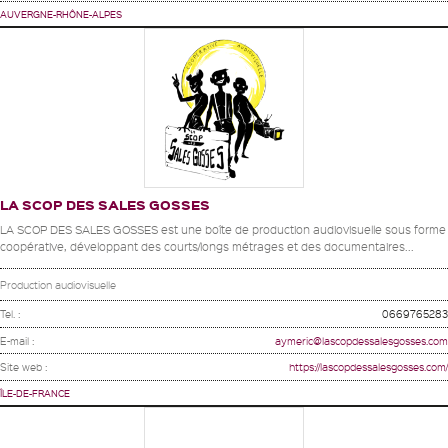
AUVERGNE-RHÔNE-ALPES
LA SCOP DES SALES GOSSES
LA SCOP DES SALES GOSSES est une boîte de production audiovisuelle sous forme
coopérative, développant des courts/longs métrages et des documentaires...
Production audiovisuelle
Tel. :
0669765283
E-mail :
aymeric@lascopdessalesgosses.com
Site web :
https://lascopdessalesgosses.com/
ÎLE-DE-FRANCE