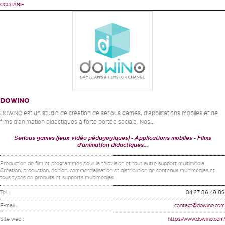
OCCITANIE
DOWINO
DOWiNO est un studio de création de serious games, d’applications mobiles et de
films d’animation didactiques à forte portée sociale. Nos...
Serious games (jeux vidéo pédagogiques)
Applications mobiles
Films
d'animation didactiques...
Production de film et programmes pour la télévision et tout autre support multimédia.
Création, production, édition, commercialisation et distribution de contenus multimédias et
tous types de produits et supports multimédias.
Tel. :
04 27 86 49 89
E-mail :
contact@dowino.com
Site web :
https://www.dowino.com/