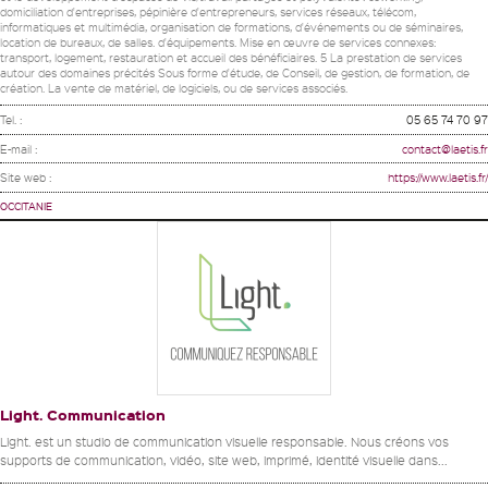
domiciliation d'entreprises, pépinière d'entrepreneurs, services réseaux, télécom,
informatiques et multimédia, organisation de formations, d'événements ou de séminaires,
location de bureaux, de salles. d'équipements. Mise en œuvre de services connexes:
transport, logement, restauration et accueil des bénéficiaires. 5 La prestation de services
autour des domaines précités Sous forme d'étude, de Conseil, de gestion, de formation, de
création. La vente de matériel, de logiciels, ou de services associés.
Tel. :
05 65 74 70 97
E-mail :
contact@laetis.fr
Site web :
https://www.laetis.fr/
OCCITANIE
Light. Communication
Light. est un studio de communication visuelle responsable. Nous créons vos
supports de communication, vidéo, site web, imprimé, identité visuelle dans...