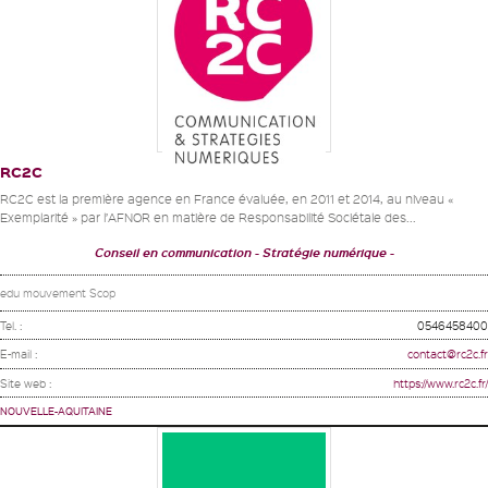
RC2C
RC2C est la première agence en France évaluée, en 2011 et 2014, au niveau «
Exemplarité » par l’AFNOR en matière de Responsabilité Sociétale des...
Conseil en communication
Stratégie numérique
edu mouvement Scop
Tel. :
0546458400
E-mail :
contact@rc2c.fr
Site web :
https://www.rc2c.fr/
NOUVELLE-AQUITAINE