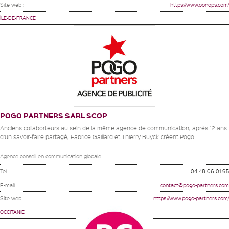
Site web :
https://www.oonops.com/
ÎLE-DE-FRANCE
POGO PARTNERS SARL SCOP
Anciens collaborteurs au sein de la même agence de communication, après 12 ans
d’un savoir-faire partagé, Fabrice Gaillard et Thierry Buyck créent Pogo...
Agence conseil en communication globale
Tel. :
04 48 06 01 95
E-mail :
contact@pogo-partners.com
Site web :
https://www.pogo-partners.com/
OCCITANIE