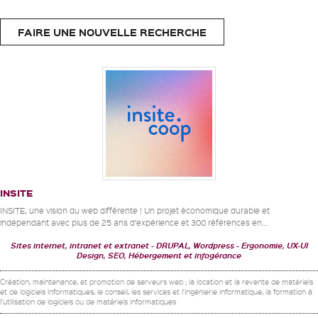
FAIRE UNE NOUVELLE RECHERCHE
INSITE
INSITE, une vision du web différente ! Un projet économique durable et
indépendant avec plus de 25 ans d’expérience et 300 références en...
Sites internet, intranet et extranet
DRUPAL, Wordpress
Ergonomie, UX-UI
Design, SEO, Hébergement et infogérance
Création, maintenance, et promotion de serveurs web ; la location et la revente de matériels
et de logiciels informatiques, le conseil, les services et l'ingénierie informatique, la formation à
l'utilisation de logiciels ou de matériels informatiques