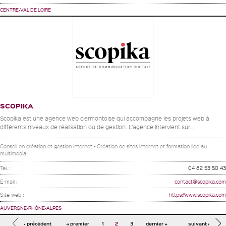
CENTRE-VAL DE LOIRE
SCOPIKA
Scopika est une agence web clermontoise qui accompagne les projets web à
différents niveaux de réalisation ou de gestion. L’agence intervient sur...
Conseil en création et gestion Internet - Création de sites internet et formation liée au
multimédia
Tel. :
04 82 53 50 43
E-mail :
contact@scopika.com
Site web :
https://www.scopika.com
AUVERGNE-RHÔNE-ALPES
Pages
‹ précédent
« premier
1
2
3
dernier »
suivant ›