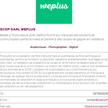
SCOP SARL WEPLUS
Basée à Tours depuis 2016, WePlus fournit aux marques des solutions de
communication perfectionnées et permet à des causes de gagner en visibilité et...
Audiovisuel
Photographie
Digital
Production et la réalisation de films institutionnels et publicitaires, de films techniques et
d'entreprise, de films de formation ou éducatifs, captations évènementielles, reportages et de
clips vidéo. La réalisation de prestations de conseil et de formation professionnelle en lien
avec l'audiovisuel et la communication. La location de matériel photo, vidéo et tout accessoire
lié aux activités de la SCOP. L'adhésion et la participation aux outils financiers et aux
structures du Mouvement SCOP. Et, plus généralement, toutes opérations, en France et à
l'étranger de quelque nature qu'elles soient, juridiques, économiques et financières, civiles et
commerciales, se rattachant à l'objet sus-indiqué ou à tous autres objets similaires ou
connexes, de nature à favoriser, directement ou indirectement, le but poursuivi par la société,
son extension ou son développement.
Tel. :
0975505235
E-mail :
contact@weplus.fr
Site web :
https://www.weplus.fr