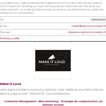
La Société a pour objet toutes activités d'agence de Communication, activité de conseil en
communication et marketing au moyen de tous supports notamment par internet et tout
média interactif.- ; et toutes activités annexes, connexes ou complémentaires s'y rattachant
directement ou indirectement.
Tel. :
0684939961
E-mail :
vincent@light-communication.fr
Site web :
https://www.light-communication.fr/
PAYS DE LA LOIRE
Make it Loud
Votre agence à taille humaine pour optimiser votre visibilité et vous faire entendre
dans la jungle du web ! PROXIMITÉ : Nous entretenons...
Community Management
Web-marketing
Stratégie de communication via
réseaux sociaux