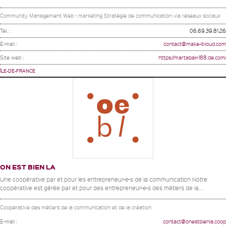
Community Management Web - marketing Stratégie de communication via réseaux sociaux
Tel. :
06.69.39.81.26
E-mail :
contact@make-it-loud.com
Site web :
https://martabak-188.de.com/
ÎLE-DE-FRANCE
ON EST BIEN LA
Une coopérative par et pour les entrepreneur•e•s de la communication Notre
coopérative est gérée par et pour des entrepreneur•e•s des métiers de la...
Coopérative des métiers de la communication et de la création
E-mail :
contact@onestbienla.coop