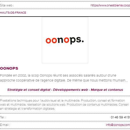
Site web :
https://www.onestbienla.coop
HAUTS-DE-FRANCE
OONOPS
Fondée en 2002, la scop Oonops réunit ses associés salariés autour d’une
approche coopérative de l’agence digitale. De même que nous mettons l’humain...
Stratégie et conseil digital
Développements web
Marque et contenus
Prestations techniques pour l'audiovisuel et le multimédia. Production, conseil et formation
web et multimédia, réalisation de solutions web. Production de contenus multimédias. Conseil
en stratégie et transformation digitales.
Tel. :
01 46 59 41 51
E-mail :
info@oonops.com