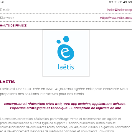
Tel. :
03 20 28 48 68
E-mail :
insite@insite.coop
Site web :
https://www.insite.coop/
HAUTS-DE-FRANCE
LAETIS
Laëtis est une SCOP crée en 1998. Aujourd’hui agréee entreprise innovante Nous
proposons des solutions interactives pour des clients...
conception et réalisation sites web, web app mobiles, applications métiers.
Expertise stratégique et technique.
Conception de logiciels on line.
La création, conception, réalisation, paramétrage, vente et maintenance de logiciels et
produits multimédias sur tout type de support. L'édition, publication, distribution et
commercialisation de documents écrits, sonores, visuels, audio visuels. La gestion, l'animation
et le développement d'espaces de vie/travail partagés et polyvalents : coworking,