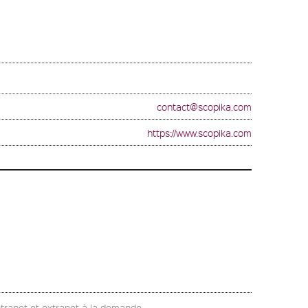
contact@scopika.com
https://www.scopika.com
ntranet et extranet à la demande.