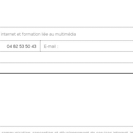
s internet et formation liée au multimédia
04 82 53 50 43
E-mail :
n communication, conception et développement de services internet, i