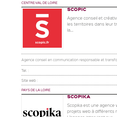
CENTRE-VAL DE LOIRE
SCOPIC
Agence conseil et créati
les territoires dans leur
la...
Agence conseil en communication responsable et transfo
Tel. :
Site web :
PAYS DE LA LOIRE
SCOPIKA
Scopika est une agence 
projets web à différents 