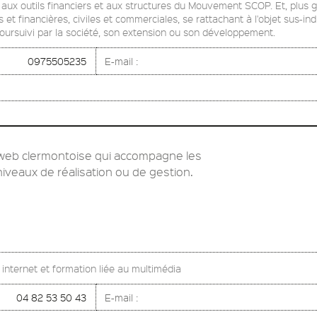
on aux outils financiers et aux structures du Mouvement SCOP. Et, plus 
 et financières, civiles et commerciales, se rattachant à l'objet sus-in
poursuivi par la société, son extension ou son développement.
0975505235
E-mail :
web clermontoise qui accompagne les
niveaux de réalisation ou de gestion.
s internet et formation liée au multimédia
04 82 53 50 43
E-mail :