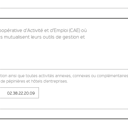
érative d’Activité et d’Emploi (CAE) où
s mutualisent leurs outils de gestion et
ation ainsi que toutes activités annexes, connexes ou complémentaires
 de pépinières et hôtels d'entreprises.
02.38.22.20.09