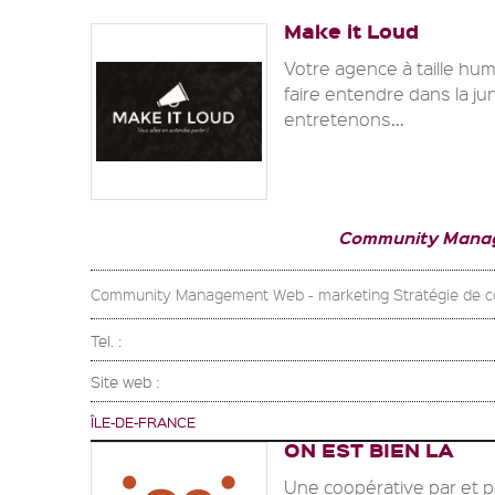
Make it Loud
Votre agence à taille hum
faire entendre dans la j
entretenons...
Community Mana
Community Management Web - marketing Stratégie de co
Tel. :
Site web :
ÎLE-DE-FRANCE
ON EST BIEN LA
Une coopérative par et p