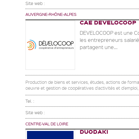
Site web :
AUVERGNE-RHÔNE-ALPES
CAE DEVELOCOOP
DEVELOCOOP est une Coop
les entrepreneurs salarié
partagent une...
Production de biens et services, études, actions de form
oeuvre et gestion de coopératives d'activités et d'emploi,
Tel. :
Site web :
CENTRE-VAL DE LOIRE
DUODAKI