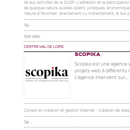
lié aux activités de la SCOP. L'adhésion et la participati
de quelque nature qu'elles soient, juridiques, économiques
nature à favoriser, directement ou indirectement, le but 
Tel. :
Site web :
CENTRE-VAL DE LOIRE
SCOPIKA
Scopika est une agence 
projets web à différents 
L’agence intervient sur...
Conseil en création et gestion Internet - Création de site
Tel. :