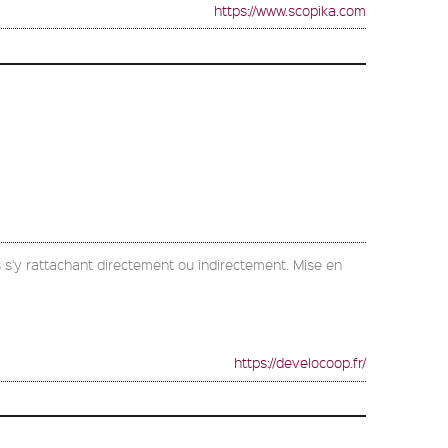
https://www.scopika.com
 s'y rattachant directement ou indirectement. Mise en
https://develocoop.fr/