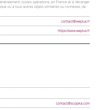
généralement, toutes opérations, en France et à l'étranger
diqué ou à tous autres objets similaires ou connexes, de
contact@weplus.fr
https://www.weplus.fr
contact@scopika.com