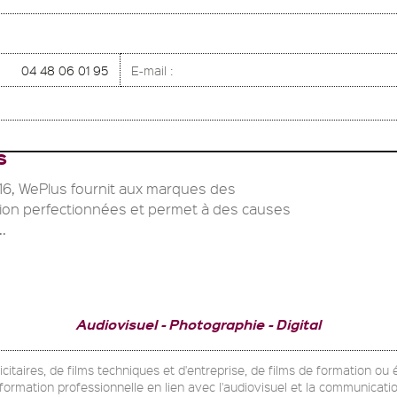
04 48 06 01 95
E-mail :
S
16, WePlus fournit aux marques des
ion perfectionnées et permet à des causes
..
Audiovisuel
Photographie
Digital
blicitaires, de films techniques et d'entreprise, de films de formation o
e formation professionnelle en lien avec l'audiovisuel et la communicati