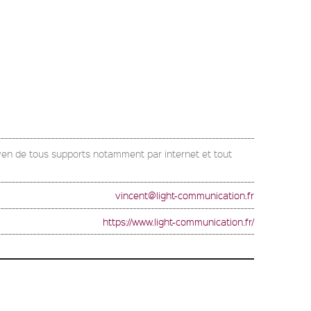
yen de tous supports notamment par internet et tout
vincent@light-communication.fr
https://www.light-communication.fr/