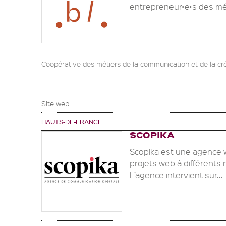
entrepreneur•e•s des méti
Coopérative des métiers de la communication et de la cr
Site web :
HAUTS-DE-FRANCE
SCOPIKA
Scopika est une agence 
projets web à différents 
L’agence intervient sur...