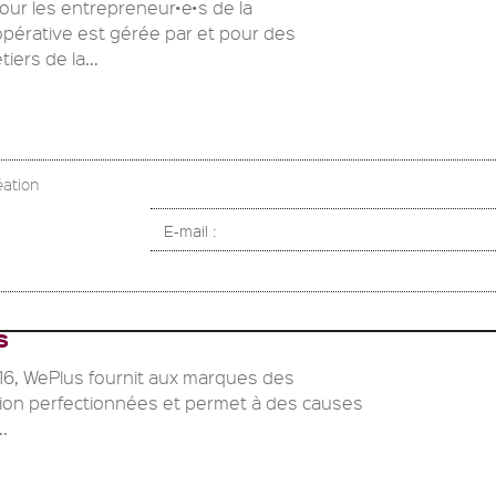
our les entrepreneur•e•s de la
pérative est gérée par et pour des
ers de la...
éation
E-mail :
S
16, WePlus fournit aux marques des
ion perfectionnées et permet à des causes
..