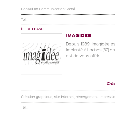
Conseil en Communication Santé
Tel. :
ÎLE-DE-FRANCE
IMAGIDEE
Depuis 1989, Imagidée es
Implanté à Loches (37) en
est de vous offrir...
Cré
Création graphique, site internet, hébergement, impressio
Tel. :