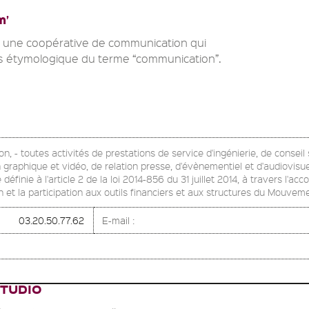
m’
st une coopérative de communication qui
s étymologique du terme “communication”.
n, - toutes activités de prestations de service d'ingénierie, de conseil 
gn graphique et vidéo, de relation presse, d'évènementiel et d'audiovis
 définie à l'article 2 de la loi 2014-856 du 31 juillet 2014, à travers 
 et la participation aux outils financiers et aux structures du Mouve
03.20.50.77.62
E-mail :
TUDIO