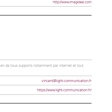
http://www.imagidee.com
yen de tous supports notamment par internet et tout
vincent@light-communication.fr
https://www.light-communication.fr/