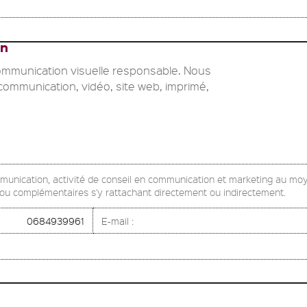
on
communication visuelle responsable. Nous
ommunication, vidéo, site web, imprimé,
mmunication, activité de conseil en communication et marketing au mo
s ou complémentaires s'y rattachant directement ou indirectement.
0684939961
E-mail :