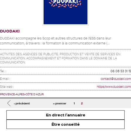
DUODAKI
DUODAKI accompagne les Scop et autres structures de l’ESS dans leur
communication, à travers : la formation à la communication externe (...
ACTIVITES DES AGENCES DE PUBLICITE. PRODUCTION ET VENTE DE SERVICES EN
COMMUNICATION. ACCOMPAGNEMENT ET FORMATION DANS LE DOMAINE DE LA
COMMUNICATION.
Tel. :
06 08 53 31 15
E-mail :
contact@duodaki.com
Site web :
https://www.duodaki.com/
PROVENCE-ALPES-CÔTE D'AZUR
Pages
‹ précédent
« premier
1
2
En direct l'annuaire
Être conseillé