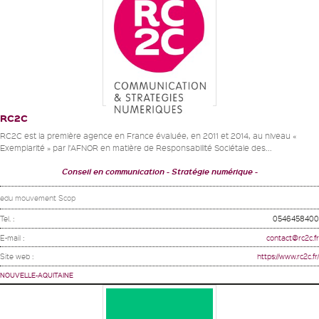
RC2C
RC2C est la première agence en France évaluée, en 2011 et 2014, au niveau «
Exemplarité » par l’AFNOR en matière de Responsabilité Sociétale des...
Conseil en communication
Stratégie numérique
edu mouvement Scop
Tel. :
0546458400
E-mail :
contact@rc2c.fr
Site web :
https://www.rc2c.fr/
NOUVELLE-AQUITAINE