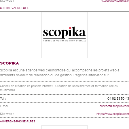
Site web :
https://www.weplus.fr
CENTRE-VAL DE LOIRE
SCOPIKA
Scopika est une agence web clermontoise qui accompagne les projets web à
différents niveaux de réalisation ou de gestion. L’agence intervient sur...
Conseil en création et gestion Internet - Création de sites internet et formation liée au
multimédia
Tel. :
04 82 53 50 43
E-mail :
contact@scopika.com
Site web :
https://www.scopika.com
AUVERGNE-RHÔNE-ALPES