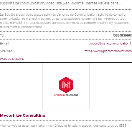
supports de communication, vidéo, site web, imprimé, identité visuelle dans...
La Société a pour objet toutes activités d'agence de Communication, activité de conseil en
communication et marketing au moyen de tous supports notamment par internet et tout
média interactif.- ; et toutes activités annexes, connexes ou complémentaires s'y rattachant
directement ou indirectement.
Tel. :
0684939961
E-mail :
vincent@light-communication.fr
Site web :
https://www.light-communication.fr/
PAYS DE LA LOIRE
Mycorhize Consulting
Agence web et accompagnement numérique et fonctions support des structures de l'ESS