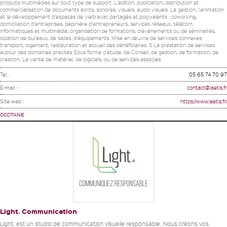
produits multimédias sur tout type de support. L'édition, publication, distribution et
commercialisation de documents écrits, sonores, visuels, audio visuels. La gestion, l'animation
et le développement d'espaces de vie/travail partagés et polyvalents : coworking,
domiciliation d'entreprises, pépinière d'entrepreneurs, services réseaux, télécom,
informatiques et multimédia, organisation de formations, d'événements ou de séminaires,
location de bureaux, de salles. d'équipements. Mise en œuvre de services connexes:
transport, logement, restauration et accueil des bénéficiaires. 5 La prestation de services
autour des domaines précités Sous forme d'étude, de Conseil, de gestion, de formation, de
création. La vente de matériel, de logiciels, ou de services associés.
Tel. :
05 65 74 70 97
E-mail :
contact@laetis.fr
Site web :
https://www.laetis.fr/
OCCITANIE
Light. Communication
Light. est un studio de communication visuelle responsable. Nous créons vos