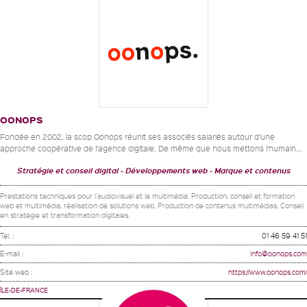
OONOPS
Fondée en 2002, la scop Oonops réunit ses associés salariés autour d’une
approche coopérative de l’agence digitale. De même que nous mettons l’humain...
Stratégie et conseil digital
Développements web
Marque et contenus
Prestations techniques pour l'audiovisuel et le multimédia. Production, conseil et formation
web et multimédia, réalisation de solutions web. Production de contenus multimédias. Conseil
en stratégie et transformation digitales.
Tel. :
01 46 59 41 51
E-mail :
info@oonops.com
Site web :
https://www.oonops.com/
ÎLE-DE-FRANCE