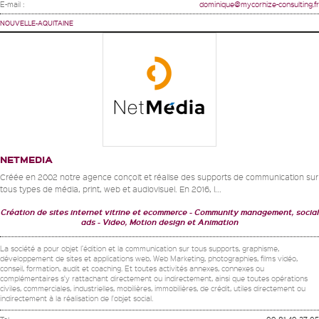
E-mail :
dominique@mycorhize-consulting.fr
NOUVELLE-AQUITAINE
NETMEDIA
Créée en 2002 notre agence conçoit et réalise des supports de communication sur
tous types de média, print, web et audiovisuel. En 2016, l...
Création de sites internet vitrine et ecommerce
Community management, social
ads
Video, Motion design et Animation
La société a pour objet l’édition et la communication sur tous supports, graphisme,
développement de sites et applications web, Web Marketing, photographies, films vidéo,
conseil, formation, audit et coaching. Et toutes activités annexes, connexes ou
complémentaires s'y rattachant directement ou indirectement, ainsi que toutes opérations
civiles, commerciales, industrielles, mobilières, immobilières, de crédit, utiles directement ou
indirectement à la réalisation de l'objet social.