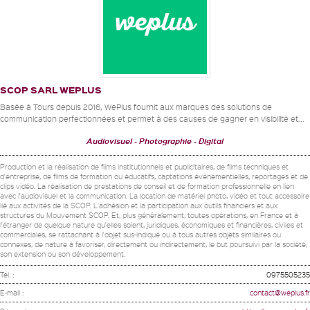
SCOP SARL WEPLUS
Basée à Tours depuis 2016, WePlus fournit aux marques des solutions de
communication perfectionnées et permet à des causes de gagner en visibilité et...
Audiovisuel
Photographie
Digital
Production et la réalisation de films institutionnels et publicitaires, de films techniques et
d'entreprise, de films de formation ou éducatifs, captations évènementielles, reportages et de
clips vidéo. La réalisation de prestations de conseil et de formation professionnelle en lien
avec l'audiovisuel et la communication. La location de matériel photo, vidéo et tout accessoire
lié aux activités de la SCOP. L'adhésion et la participation aux outils financiers et aux
structures du Mouvement SCOP. Et, plus généralement, toutes opérations, en France et à
l'étranger de quelque nature qu'elles soient, juridiques, économiques et financières, civiles et
commerciales, se rattachant à l'objet sus-indiqué ou à tous autres objets similaires ou
connexes, de nature à favoriser, directement ou indirectement, le but poursuivi par la société,
son extension ou son développement.
Tel. :
0975505235
E-mail :
contact@weplus.fr