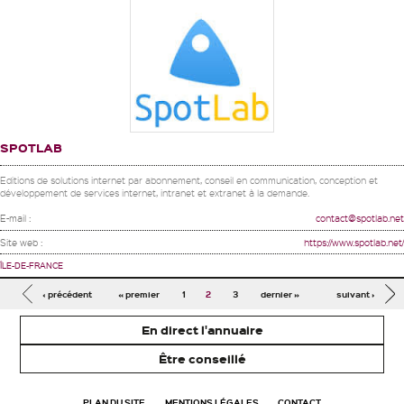
SPOTLAB
Editions de solutions internet par abonnement, conseil en communication, conception et
développement de services internet, intranet et extranet à la demande.
E-mail :
contact@spotlab.net
Site web :
https://www.spotlab.net/
ÎLE-DE-FRANCE
Pages
‹ précédent
« premier
1
2
3
dernier »
suivant ›
En direct l'annuaire
Être conseillé
PLAN DU SITE
MENTIONS LÉGALES
CONTACT