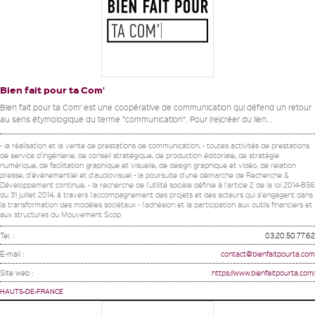
Bien fait pour ta Com’
Bien fait pour ta Com’ est une coopérative de communication qui défend un retour
au sens étymologique du terme “communication”. Pour (re)créer du lien...
- la réalisation et la vente de prestations de communication, - toutes activités de prestations
de service d'ingénierie, de conseil stratégique, de production éditoriale, de stratégie
numérique, de facilitation graphique et visuelle, de design graphique et vidéo, de relation
presse, d'évènementiel et d'audiovisuel - la poursuite d'une démarche de Recherche &
Développement continue, - la recherche de l'utilité sociale définie à l'article 2 de la loi 2014-856
du 31 juillet 2014, à travers l'accompagnement des projets et des acteurs qui s'engagent dans
la transformation des modèles sociétaux - l'adhésion et la participation aux outils financiers et
aux structures du Mouvement Scop
Tel. :
03.20.50.77.62
E-mail :
contact@bienfaitpourta.com
Site web :
https://www.bienfaitpourta.com/
HAUTS-DE-FRANCE