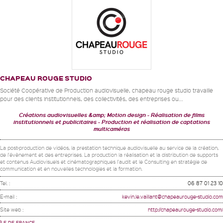
CHAPEAU ROUGE STUDIO
Société Coopérative de Production audiovisuelle, chapeau rouge studio travaille
pour des clients institutionnels, des collectivités, des entreprises ou...
Créations audiovisuelles &amp; Motion design
Réalisation de films
institutionnels et publicitaires
Production et réalisation de captations
multicaméras
La post-production de vidéos, la prestation technique audiovisuelle au service de la création,
de l'évènement et des entreprises. La production la réalisation et la distribution de supports
et contenus Audiovisuels et cinématographiques l'audit et le Consulting en stratégie de
communication et en nouvelles technologies et la formation.
Tel. :
06 87 01 23 10
E-mail :
kevin.le.vaillant@chapeaurouge-studio.com
Site web :
http://chapeaurouge-studio.com/
ÎLE-DE-FRANCE