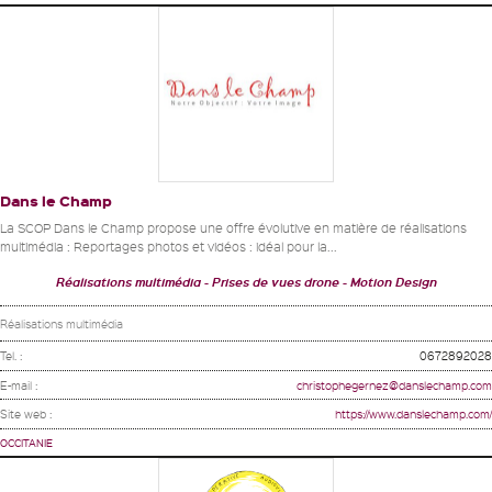
Dans le Champ
La SCOP Dans le Champ propose une offre évolutive en matière de réalisations
multimédia : Reportages photos et vidéos : idéal pour la...
Réalisations multimédia
Prises de vues drone
Motion Design
Réalisations multimédia
Tel. :
0672892028
E-mail :
christophegernez@danslechamp.com
Site web :
https://www.danslechamp.com/
OCCITANIE