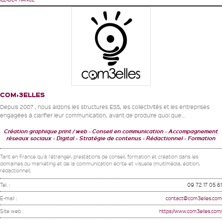
COM›3ELLES
Depuis 2007 , nous aidons les structures ESS, les collectivités et les entreprises
engagées à clarifier leur communication, avant de produire quoi que...
Création graphique print / web - Conseil en communication - Accompagnement
réseaux sociaux - Digital
Stratégie de contenus - Rédactionnel
Formation
Tant en France qu'à l'étranger, prestations de conseil, formation et création dans les
domaines du marketing et de la communication écrite et visuelle (multimédia, édition,
rédactionnel).
Tel. :
09 72 17 05 61
E-mail :
contact@com3elles.com
Site web :
https://www.com3elles.com/