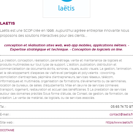
LAETIS
Laëtis est une SCOP crée en 1998. Aujourd’hui agréee entreprise innovante Nous
proposons des solutions interactives pour des clients...
conception et réalisation sites web, web app mobiles, applications métiers.
Expertise stratégique et technique.
Conception de logiciels on line.
La création, conception, réalisation, paramétrage, vente et maintenance de logiciels et
produits multimédias sur tout type de support. L'édition, publication, distribution et
commercialisation de documents écrits, sonores, visuels, audio visuels. La gestion, l'animation
et le développement d'espaces de vie/travail partagés et polyvalents : coworking,
domiciliation d'entreprises, pépinière d'entrepreneurs, services réseaux, télécom,
informatiques et multimédia, organisation de formations, d'événements ou de séminaires,
location de bureaux, de salles. d'équipements. Mise en œuvre de services connexes:
transport, logement, restauration et accueil des bénéficiaires. 5 La prestation de services
autour des domaines précités Sous forme d'étude, de Conseil, de gestion, de formation, de
création. La vente de matériel, de logiciels, ou de services associés.
Tel. :
05 65 74 70 97
E-mail :
contact@laetis.fr
Site web :
https://www.laetis.fr/
OCCITANIE