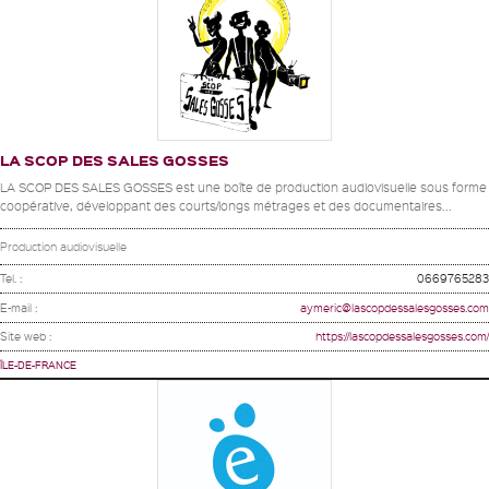
LA SCOP DES SALES GOSSES
LA SCOP DES SALES GOSSES est une boîte de production audiovisuelle sous forme
coopérative, développant des courts/longs métrages et des documentaires...
Production audiovisuelle
Tel. :
0669765283
E-mail :
aymeric@lascopdessalesgosses.com
Site web :
https://lascopdessalesgosses.com/
ÎLE-DE-FRANCE