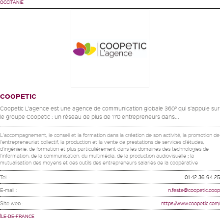
OCCITANIE
COOPETIC
Coopetic L’agence est une agence de communication globale 360° qui s’appuie sur
le groupe Coopetic : un réseau de plus de 170 entrepreneurs dans...
L'accompagnement, le conseil et la formation dans la création de son activité, la promotion de
l'entrepreneuriat collectif, la production et la vente de prestations de services d'études,
d'ingénierie, de formation et plus particulièrement dans les domaines des technologies de
l'information, de la communication, du multimédia, de la production audiovisuelle ; la
mutualisation des moyens et des outils des entrepreneurs salariés de la coopérative
Tel. :
01 42 36 94 25
E-mail :
n.feste@coopetic.coop
Site web :
https://www.coopetic.com/
ÎLE-DE-FRANCE