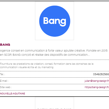
BANG
Agence conseil en communication à forte valeur ajoutée créative. Fondée en 2015
en SCOP, BANG conçoit et réalise des dispositifs de communication...
Fourniture de prestations de création, conseil, formation dans les domaines de la
communication visuelle écrite et du marketing
Tel. :
0549282566
E-mail :
julien@bang-design.fr
Site web :
https://bang-design.fr/
NOUVELLE-AQUITAINE