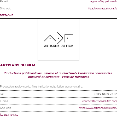
E-mail :
agence@appaloosa.fr
Site web :
https://www.appaloosa.fr/
BRETAGNE
ARTISANS DU FILM
Productions patrimoniales : cinéma et audiovisuel
Production commandes :
publicité et corporate
Films de Montages
Production audiovisuelle, films institutionnels, fiction, documentaire.
Tel. :
+33 9 61 69 73 37
E-mail :
contact@artisansdufilm.com
Site web :
https://www.artisansdufilm.com/
ÎLE-DE-FRANCE