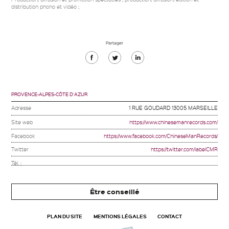
distribution phono et vidéo ;
Partager
Partager
Partager
Partager
sur
sur
sur
Facebook
Twitter
Linkedin
PROVENCE-ALPES-CÔTE D'AZUR
Adresse
1 RUE GOUDARD 13005 MARSEILLE
Site web
https://www.chinesemanrecords.com/
Facebook
https://www.facebook.com/ChineseManRecords/
Twitter
https://twitter.com/labelCMR
Tél. :
Être conseillé
PLAN DU SITE
MENTIONS LÉGALES
CONTACT