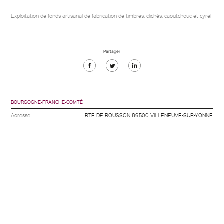
Exploitation de fonds artisanal de fabrication de timbres, clichés, caoutchouc et cyrel
Partager
Partager
Partager
Partager
sur
sur
sur
Facebook
Twitter
Linkedin
BOURGOGNE-FRANCHE-COMTÉ
Adresse
RTE DE ROUSSON 89500 VILLENEUVE-SUR-YONNE