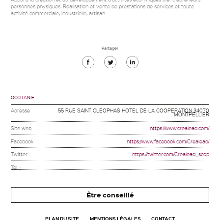
personnes physiques. Réalisation et vente de prestations de services et toute
activité commerciale, industrielle, artisan
Partager
Partager
Partager
Partager
sur
sur
sur
Facebook
Twitter
Linkedin
OCCITANIE
Adresse
55 RUE SAINT CLEOPHAS HOTEL DE LA COOPERATION 34070
MONTPELLIER
Site web
https://www.crealead.com/
Facebook
https://www.facebook.com/Crealead/
Twitter
https://twitter.com/Crealead_scop
Tél. :
Être conseillé
PLAN DU SITE
MENTIONS LÉGALES
CONTACT