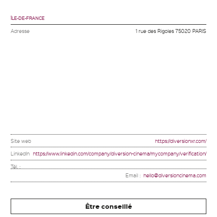
Facebook
Twitter
Linkedin
ÎLE-DE-FRANCE
Adresse
1 rue des Rigoles 75020 PARIS
Site web
https://diversionxr.com/
LinkedIn
https://www.linkedin.com/company/diversion-cinema/mycompany/verification/
Tél. :
Email :
hello@diversioncinema.com
Être conseillé