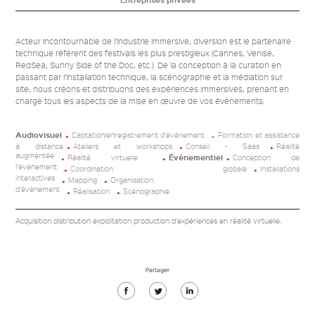
Entreprises privées
Acteur incontournable de l’industrie immersive, diversion est le partenaire
technique référent des festivals les plus prestigieux (Cannes, Venise,
RedSea, Sunny Side of the Doc, etc.). De la conception à la curation en
passant par l’installation technique, la scénographie et la médiation sur
site, nous créons et distribuons des expériences immersives, prenant en
charge tous les aspects de la mise en œuvre de vos événements.
Audiovisuel
Captation/enregistrement d'événement
Formation et assistance
à distance
Ateliers et workshops
Conseil - Saas
Réalité
augmentée
Réalité virtuelle
Événementiel
Conception de
l'évènement
Coordination globale
Installations
interactives
Mapping
Organisation
d'évènement
Réalisation
Scénographie
Acquisition distribution exploitation production d'expériences en réalité virtuelle.
Partager
Partager
Partager
Partager
sur
sur
sur