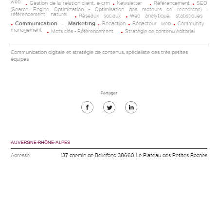
web
Gestion de la relation client, e-crm
Newsletter
Référencement
SEO
(Search Engine Optimization - Optimisation des moteurs de recherche) :
référencement naturel
Réseaux sociaux
Web analytique, statistiques
Communication - Marketing
Rédaction
Rédacteur web
Community
management
Mots clés - Référencement
Stratégie de contenu éditorial
Communication digitale et stratégie de contenus, spécialiste des très petites
équipes
Partager
Partager
Partager
Partager
sur
sur
sur
Facebook
Twitter
Linkedin
AUVERGNE-RHÔNE-ALPES
Adresse
137 chemin de Bellefond 38660 Le Plateau des Petites Roches