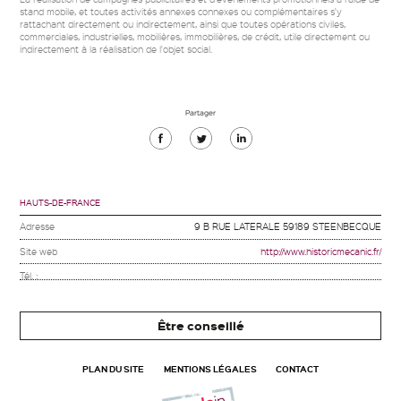
stand mobile, et toutes activités annexes connexes ou complémentaires s'y
rattachant directement ou indirectement, ainsi que toutes opérations civiles,
commerciales, industrielles, mobilières, immobilières, de crédit, utile directement ou
indirectement à la réalisation de l'objet social.
Partager
Partager
Partager
Partager
sur
sur
sur
Facebook
Twitter
Linkedin
HAUTS-DE-FRANCE
Adresse
9 B RUE LATERALE 59189 STEENBECQUE
Site web
http://www.historicmecanic.fr/
Tél. :
Être conseillé
PLAN DU SITE
MENTIONS LÉGALES
CONTACT