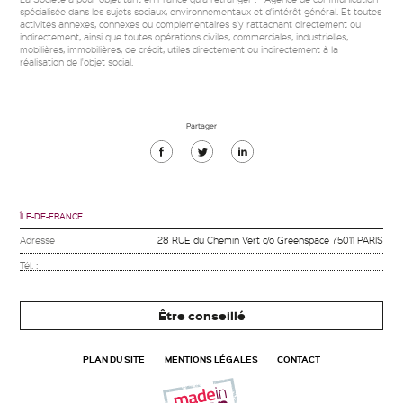
spécialisée dans les sujets sociaux, environnementaux et d'intérêt général. Et toutes
activités annexes, connexes ou complémentaires s'y rattachant directement ou
indirectement, ainsi que toutes opérations civiles, commerciales, industrielles,
mobilières, immobilières, de crédit, utiles directement ou indirectement à la
réalisation de l'objet social.
Partager
Partager
Partager
Partager
sur
sur
sur
Facebook
Twitter
Linkedin
ÎLE-DE-FRANCE
Adresse
28 RUE du Chemin Vert c/o Greenspace 75011 PARIS
Tél. :
Être conseillé
PLAN DU SITE
MENTIONS LÉGALES
CONTACT