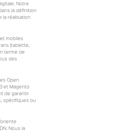
gitale. Notre
ans la définition
 la réalisation
 et mobiles
rans (tablette,
 en terme de
nous des
gies Open
3 et Magento
t de garantir
s, spécifiques ou
’oriente
ADN. Nous la