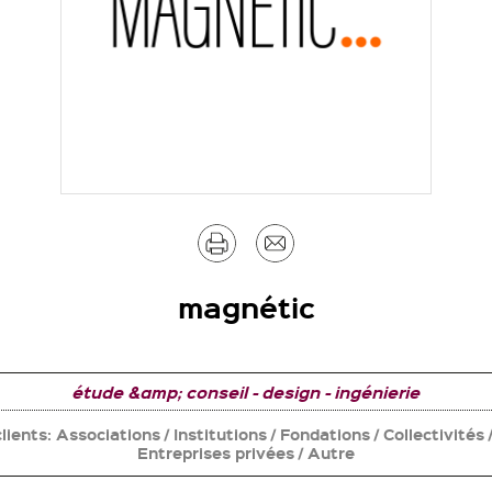
Imprimer
Envoyer
par
magnétic
mail
étude &amp; conseil
design
ingénierie
lients:
Associations / Institutions / Fondations / Collectivités 
Entreprises privées / Autre