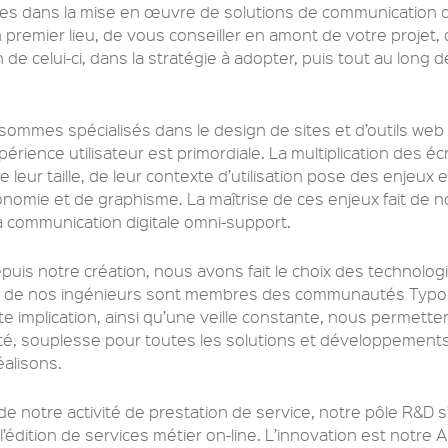
cales dans la mise en œuvre de solutions de communication di
 premier lieu, de vous conseiller en amont de votre projet, d
n de celui-ci, dans la stratégie à adopter, puis tout au long de
sommes spécialisés dans le design de sites et d’outils web
périence utilisateur est primordiale. La multiplication des éc
 leur taille, de leur contexte d’utilisation pose des enjeux
nomie et de graphisme. La maîtrise de ces enjeux fait de 
la communication digitale omni-support.
epuis notre création, nous avons fait le choix des technolo
ns de nos ingénieurs sont membres des communautés Typo
 implication, ainsi qu’une veille constante, nous permetten
tivité, souplesse pour toutes les solutions et développement
alisons.
 notre activité de prestation de service, notre pôle R&D s
l’édition de services métier on-line. L’innovation est notre 