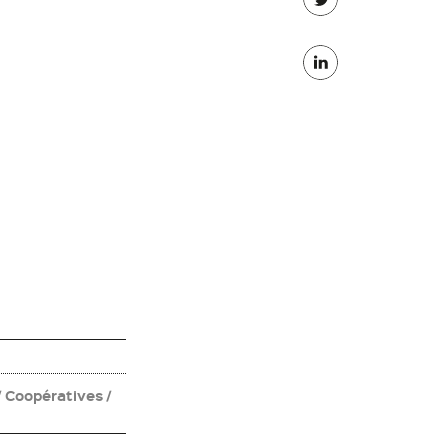
Partager
Facebook
sur
Partager
Twitter
sur
Linkedin
/ Coopératives /