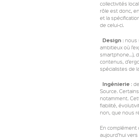
collectivités lo
rôle est donc, en
et la spécificatio
de celui-ci.
Design
: nous 
ambitieux où l’ex
smartphone…), de
contenus, d’ergo
spécialistes de 
Ingénierie
: d
Source. Certai
notamment. Cette
fiabilité, évolu
non, que nous ré
En complément de
aujourd’hui vers 