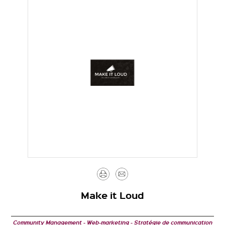
Imprimer
Envoyer
par
Make it Loud
mail
Community Management
Web-marketing
Stratégie de communication