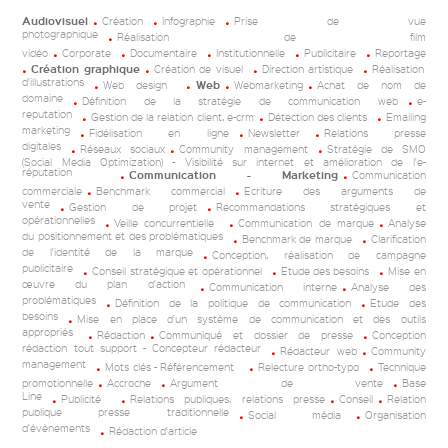
Audiovisuel
Création
Infographie
Prise de vue
photographique
Réalisation de film
vidéo
Corporate
Documentaire
Institutionnelle
Publicitaire
Reportage
Création graphique
Création de visuel
Direction artistique
Réalisation
d'illustrations
Web design
Web
Webmarketing
Achat de nom de
domaine
Définition de la stratégie de communication web
e-
reputation
Gestion de la relation client, e-crm
Détection des clients
Emailing
marketing
Fidélisation en ligne
Newsletter
Relations presse
digitales
Réseaux sociaux
Community management
Stratégie de SMO
(Social Media Optimization) - Visibilité sur internet et amélioration de l'e-
réputation
Communication - Marketing
Communication
commerciale
Benchmark commercial
Ecriture des arguments de
vente
Gestion de projet
Recommandations stratégiques et
opérationnelles
Veille concurrentielle
Communication de marque
Analyse
du positionnement et des problématiques
Benchmark de marque
Clarification
de l'identité de la marque
Conception, réalisation de campagne
publicitaire
Conseil stratégique et opérationnel
Etude des besoins
Mise en
œuvre du plan d'action
Communication interne
Analyse des
problématiques
Définition de la politique de communication
Etude des
besoins
Mise en place d'un système de communication et des outils
appropriés
Rédaction
Communiqué et dossier de presse
Conception
rédaction tout support - Concepteur rédacteur
Rédacteur web
Community
management
Mots clés - Référencement
Relecture ortho-typo
Technique
promotionnelle
Accroche
Argument de vente
Base
Line
Publicité
Relations publiques, relations presse
Conseil
Relation
publique presse traditionnelle
Social média
Organisation
d'évènements
Rédaction d'article