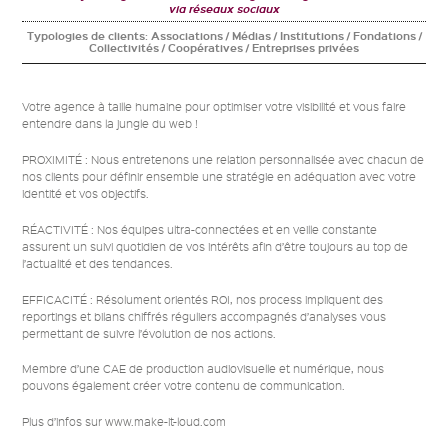
via réseaux sociaux
Typologies de clients:
Associations / Médias / Institutions / Fondations /
Collectivités / Coopératives / Entreprises privées
Votre agence à taille humaine pour optimiser votre visibilité et vous faire
entendre dans la jungle du web !
PROXIMITÉ : Nous entretenons une relation personnalisée avec chacun de
nos clients pour définir ensemble une stratégie en adéquation avec votre
identité et vos objectifs.
RÉACTIVITÉ : Nos équipes ultra-connectées et en veille constante
assurent un suivi quotidien de vos intérêts afin d’être toujours au top de
l’actualité et des tendances.
EFFICACITÉ : Résolument orientés ROI, nos process impliquent des
reportings et bilans chiffrés réguliers accompagnés d’analyses vous
permettant de suivre l’évolution de nos actions.
Membre d’une CAE de production audiovisuelle et numérique, nous
pouvons également créer votre contenu de communication.
Plus d’infos sur www.make-it-loud.com