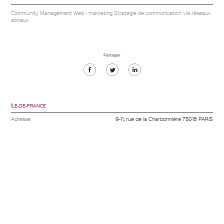
Community Management Web - marketing Stratégie de communication via réseaux
sociaux
Partager
Partager
Partager
Partager
sur
sur
sur
Facebook
Twitter
Linkedin
ÎLE-DE-FRANCE
Adresse
9-11, rue de la Charbonnière 75018 PARIS