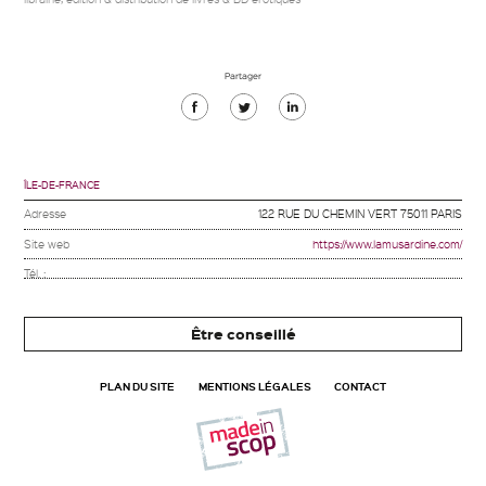
Partager
Partager
Partager
Partager
sur
sur
sur
Facebook
Twitter
Linkedin
ÎLE-DE-FRANCE
Adresse
122 RUE DU CHEMIN VERT 75011 PARIS
Site web
https://www.lamusardine.com/
Tél. :
Être conseillé
PLAN DU SITE
MENTIONS LÉGALES
CONTACT