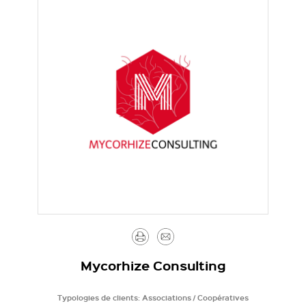
Imprimer
Envoyer
par
Mycorhize Consulting
mail
Typologies de clients:
Associations / Coopératives