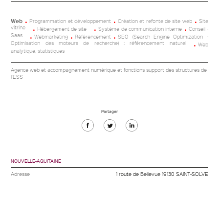
Web
Programmation et développement
Création et refonte de site web
Site
vitrine
Hébergement de site
Système de communication interne
Conseil -
Saas
Webmarketing
Référencement
SEO (Search Engine Optimization -
Optimisation des moteurs de recherche) : référencement naturel
Web
analytique, statistiques
Agence web et accompagnement numérique et fonctions support des structures de
l'ESS
Partager
Partager
Partager
Partager
sur
sur
sur
Facebook
Twitter
Linkedin
NOUVELLE-AQUITAINE
Adresse
1 route de Bellevue 19130 SAINT-SOLVE