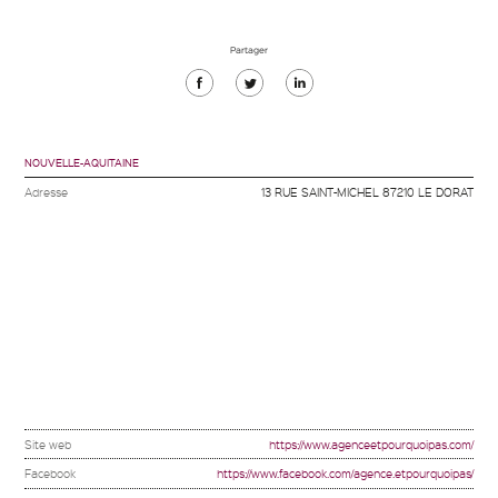
Partager
Partager
Partager
Partager
sur
sur
sur
Facebook
Twitter
Linkedin
NOUVELLE-AQUITAINE
Adresse
13 RUE SAINT-MICHEL 87210 LE DORAT
Site web
https://www.agenceetpourquoipas.com/
Facebook
https://www.facebook.com/agence.etpourquoipas/