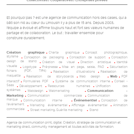
Collectivités / Coopératives / Entreprises privées
Et pourquoi pas ? est une agence de communication hors des cases, qui a
bâti son nid au cœur du Limousin il y a plus de 15 ans. Depuis 2003,
l’équipe a évolué et affirme toujours haut et fort ses valeurs humaines de
partage et de collaboration. Le but : travailler ensemble pour
construire durablement.
Création graphique
Charte graphique
Concept photographique,
stylisme
Conception de packaging
Conception de support
Conception
design de stand
Création de visuel
Direction artistique
Identité
visuelle
Logotype
Pré-presse
Mise en page, saisie, PAO
Sécurisation
fichiers (PDF, Tiff-it)
Réalisation d'illustrations
Réalisation de
maquette
Réalisation de storyboards
Web design
Web
PDF
interactif
Formulaires PDF
Système de communication interne
Conseil -
Saas
Développement
Ressources humaines
Unification des
systèmes
Webdesign
Webmarketing
Communication -
Marketing
Communication commerciale
Communication de
marque
Communication interne
Événementiel
Conception de
l'évènement
Marketing évènementiel
Affichage événementiel
Animation
commerciale
Street marketing, Guérilla marketing
Stand
Agence de communication print, digital. Création, stratégie de communication et
marketing direct, community management et toutes activités de formation.