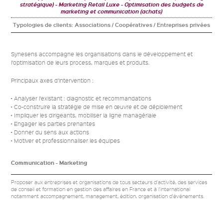
stratégique)
Marketing Retail Luxe
Optimisation des budgets de
marketing et communication (achats)
Typologies de clients:
Associations / Coopératives / Entreprises privées
Synesens accompagne les organisations dans le développement et
l’optimisation de leurs process, marques et produits.
Principaux axes d’intervention :
• Analyser l’existant : diagnostic et recommandations
• Co-construire la stratégie de mise en œuvre et de déploiement
• Impliquer les dirigeants, mobiliser la ligne managériale
• Engager les parties prenantes
• Donner du sens aux actions
• Motiver et professionnaliser les équipes
Communication - Marketing
Proposer aux entreprises et organisations de tous secteurs d'activité, des services
de conseil et formation en gestion des affaires en France et à l'international
notamment accompagnement, management, édition, organisation d'événements.