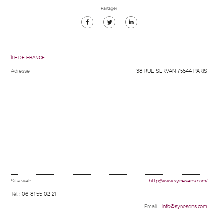
Partager
Partager
Partager
Partager
sur
sur
sur
Facebook
Twitter
Linkedin
ÎLE-DE-FRANCE
Adresse
38 RUE SERVAN 75544 PARIS
Site web
http://www.synesens.com/
Tél. :
06 81 55 02 21
Email :
info@synesens.com