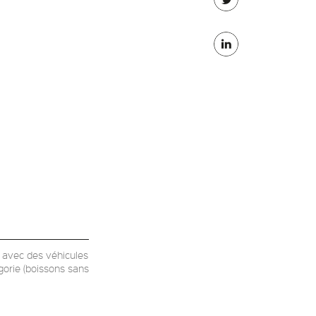
Partager
Facebook
sur
Partager
Twitter
sur
Linkedin
s avec des véhicules
gorie (boissons sans