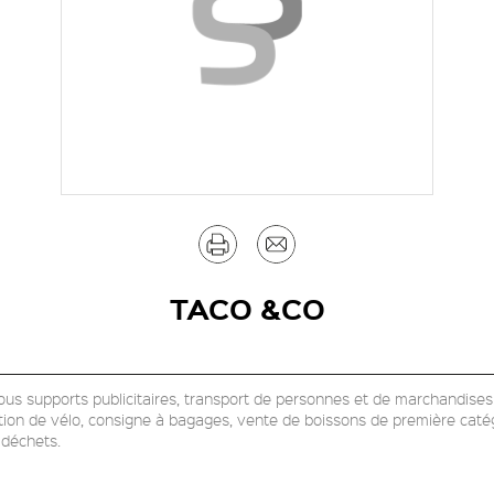
Imprimer
Envoyer
par
TACO &CO
mail
tous supports publicitaires, transport de personnes et de marchandise
tion de vélo, consigne à bagages, vente de boissons de première caté
e déchets.