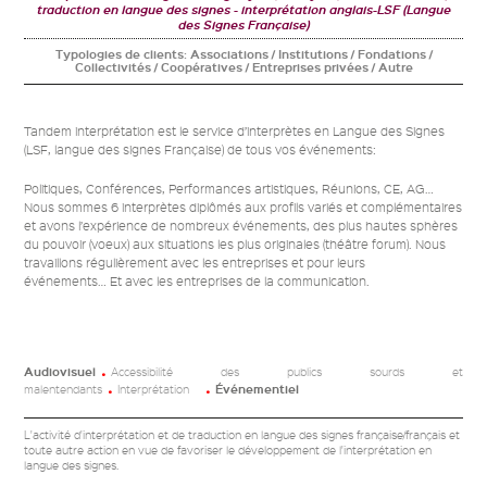
traduction en langue des signes
interprétation anglais-LSF (Langue
des Signes Française)
Typologies de clients:
Associations / Institutions / Fondations /
Collectivités / Coopératives / Entreprises privées / Autre
Tandem interprétation est le service d’interprètes en Langue des Signes
(LSF, langue des signes Française) de tous vos événements:
Politiques, Conférences, Performances artistiques, Réunions, CE, AG…
Nous sommes 6 interprètes diplômés aux profils variés et complémentaires
et avons l’expérience de nombreux événements, des plus hautes sphères
du pouvoir (voeux) aux situations les plus originales (théâtre forum). Nous
travaillons régulièrement avec les entreprises et pour leurs
événements… Et avec les entreprises de la communication.
Audiovisuel
Accessibilité des publics sourds et
malentendants
Interprétation
Événementiel
L'activité d'interprétation et de traduction en langue des signes française/français et
toute autre action en vue de favoriser le développement de l'interprétation en
langue des signes.