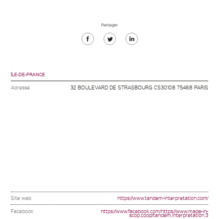
Partager
Partager
Partager
Partager
sur
sur
sur
Facebook
Twitter
Linkedin
ÎLE-DE-FRANCE
Adresse
32 BOULEVARD DE STRASBOURG CS30108 75468 PARIS
Site web
https://www.tandem-interpretation.com/
Facebook
https://www.facebook.com/https://www.made-in-
scop.coop/tandem.interpretation.3