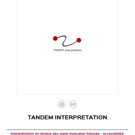
Imprimer
Envoyer
par
TANDEM INTERPRETATION
mail
interprétation en langue des signe française/ français
accessibilité,