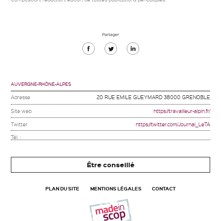
Partager
Partager
Partager
Partager
sur
sur
sur
Facebook
Twitter
Linkedin
AUVERGNE-RHÔNE-ALPES
Adresse
20 RUE EMILE GUEYMARD 38000 GRENOBLE
Site web
https://travailleur-alpin.fr/
Twitter
https://twitter.com/Journal_LeTA
Tél. :
Être conseillé
PLAN DU SITE
MENTIONS LÉGALES
CONTACT