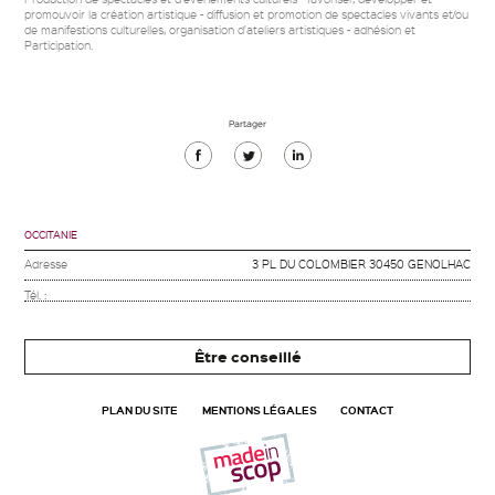
promouvoir la création artistique - diffusion et promotion de spectacles vivants et/ou
de manifestions culturelles, organisation d'ateliers artistiques - adhésion et
Participation.
Partager
Partager
Partager
Partager
sur
sur
sur
Facebook
Twitter
Linkedin
OCCITANIE
Adresse
3 PL DU COLOMBIER 30450 GENOLHAC
Tél. :
Être conseillé
PLAN DU SITE
MENTIONS LÉGALES
CONTACT