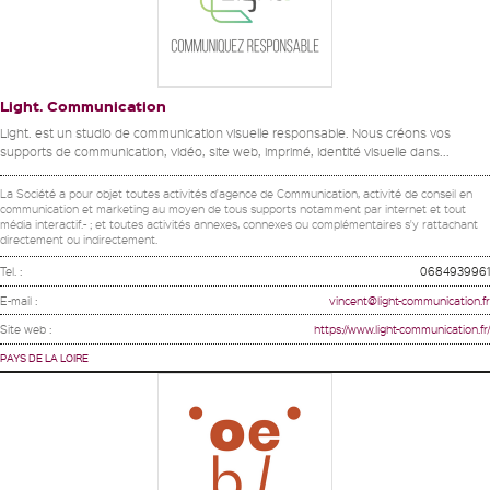
Light. Communication
Light. est un studio de communication visuelle responsable. Nous créons vos
supports de communication, vidéo, site web, imprimé, identité visuelle dans...
La Société a pour objet toutes activités d'agence de Communication, activité de conseil en
communication et marketing au moyen de tous supports notamment par internet et tout
média interactif.- ; et toutes activités annexes, connexes ou complémentaires s'y rattachant
directement ou indirectement.
Tel. :
0684939961
E-mail :
vincent@light-communication.fr
Site web :
https://www.light-communication.fr/
PAYS DE LA LOIRE