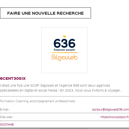
FAIRE UNE NOUVELLE RECHERCHE
6CENT30SIX
Il était une fois une SCOP. Silgoweb et l’Agence 636 sont deux agences
spécialisées en digital et social media ! En 2023, nous vous invitons à voyager...
Formation, Coaching, accompagnement professionnels.
E-mail :
bonjour@silgoweb636.com
Site web :
https://www.polpoz.fr/
OCCITANIE