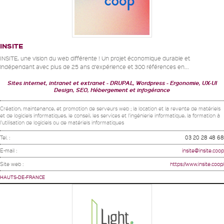
INSITE
INSITE, une vision du web différente ! Un projet économique durable et
indépendant avec plus de 25 ans d’expérience et 300 références en...
Sites internet, intranet et extranet
DRUPAL, Wordpress
Ergonomie, UX-UI
Design, SEO, Hébergement et infogérance
Création, maintenance, et promotion de serveurs web ; la location et la revente de matériels
et de logiciels informatiques, le conseil, les services et l'ingénierie informatique, la formation à
l'utilisation de logiciels ou de matériels informatiques
Tel. :
03 20 28 48 68
E-mail :
insite@insite.coop
Site web :
https://www.insite.coop/
HAUTS-DE-FRANCE