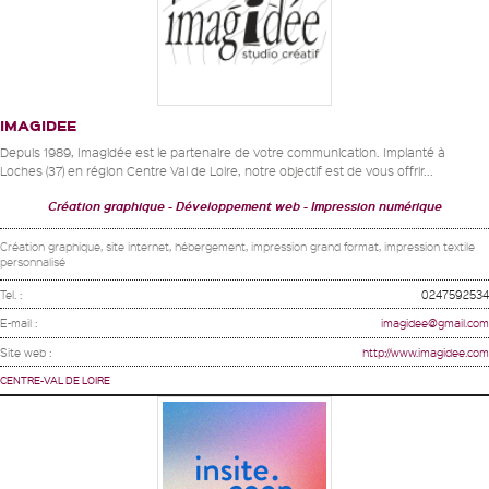
IMAGIDEE
Depuis 1989, Imagidée est le partenaire de votre communication. Implanté à
Loches (37) en région Centre Val de Loire, notre objectif est de vous offrir...
Création graphique
Développement web
Impression numérique
Création graphique, site internet, hébergement, impression grand format, impression textile
personnalisé
Tel. :
0247592534
E-mail :
imagidee@gmail.com
Site web :
http://www.imagidee.com
CENTRE-VAL DE LOIRE