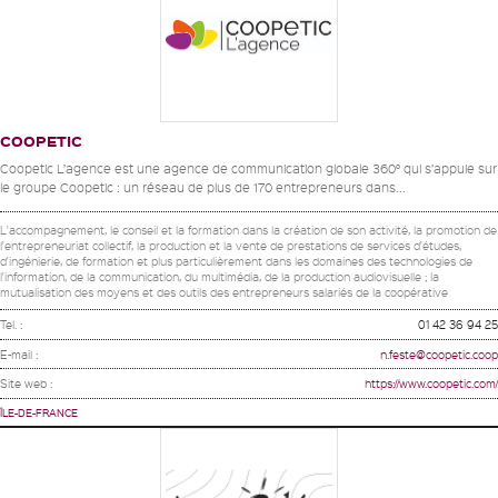
COOPETIC
Coopetic L’agence est une agence de communication globale 360° qui s’appuie sur
le groupe Coopetic : un réseau de plus de 170 entrepreneurs dans...
L'accompagnement, le conseil et la formation dans la création de son activité, la promotion de
l'entrepreneuriat collectif, la production et la vente de prestations de services d'études,
d'ingénierie, de formation et plus particulièrement dans les domaines des technologies de
l'information, de la communication, du multimédia, de la production audiovisuelle ; la
mutualisation des moyens et des outils des entrepreneurs salariés de la coopérative
Tel. :
01 42 36 94 25
E-mail :
n.feste@coopetic.coop
Site web :
https://www.coopetic.com/
ÎLE-DE-FRANCE