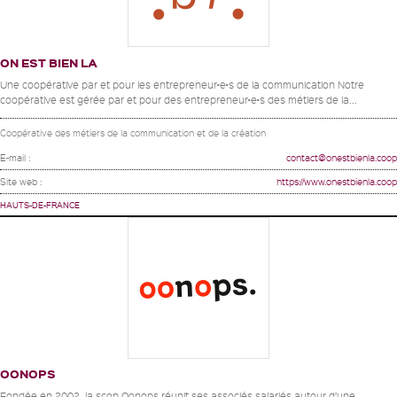
ON EST BIEN LA
Une coopérative par et pour les entrepreneur•e•s de la communication Notre
coopérative est gérée par et pour des entrepreneur•e•s des métiers de la...
Coopérative des métiers de la communication et de la création
E-mail :
contact@onestbienla.coop
Site web :
https://www.onestbienla.coop
HAUTS-DE-FRANCE
OONOPS
Fondée en 2002, la scop Oonops réunit ses associés salariés autour d’une