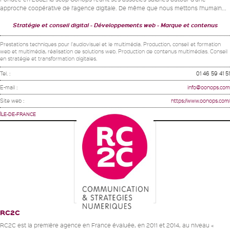
approche coopérative de l’agence digitale. De même que nous mettons l’humain...
Stratégie et conseil digital
Développements web
Marque et contenus
Prestations techniques pour l'audiovisuel et le multimédia. Production, conseil et formation
web et multimédia, réalisation de solutions web. Production de contenus multimédias. Conseil
en stratégie et transformation digitales.
Tel. :
01 46 59 41 51
E-mail :
info@oonops.com
Site web :
https://www.oonops.com/
ÎLE-DE-FRANCE
RC2C
RC2C est la première agence en France évaluée, en 2011 et 2014, au niveau «