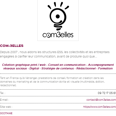
COM›3ELLES
Depuis 2007 , nous aidons les structures ESS, les collectivités et les entreprises
engagées à clarifier leur communication, avant de produire quoi que...
Création graphique print / web - Conseil en communication - Accompagnement
réseaux sociaux - Digital
Stratégie de contenus - Rédactionnel
Formation
Tant en France qu'à l'étranger, prestations de conseil, formation et création dans les
domaines du marketing et de la communication écrite et visuelle (multimédia, édition,
rédactionnel).
Tel. :
09 72 17 05 61
E-mail :
contact@com3elles.com
Site web :
https://www.com3elles.com/
OCCITANIE