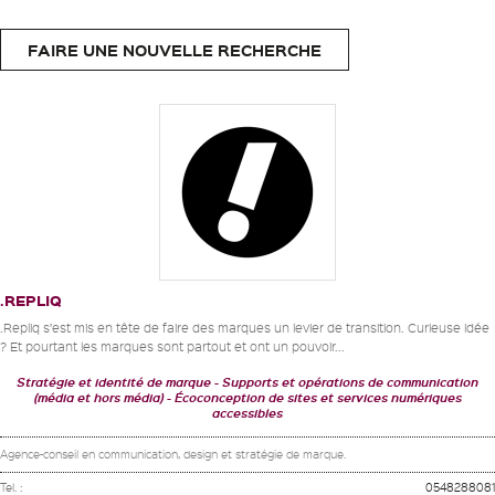
FAIRE UNE NOUVELLE RECHERCHE
.REPLIQ
.Repliq s’est mis en tête de faire des marques un levier de transition. Curieuse idée
? Et pourtant les marques sont partout et ont un pouvoir...
Stratégie et identité de marque
Supports et opérations de communication
(média et hors média)
Écoconception de sites et services numériques
accessibles
Agence-conseil en communication, design et stratégie de marque.
Tel. :
0548288081