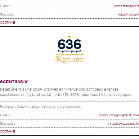
E-mail :
contact@repliq.fr
Site web :
https://repliq.fr/
OCCITANIE
6CENT30SIX
Il était une fois une SCOP. Silgoweb et l’Agence 636 sont deux agences
spécialisées en digital et social media ! En 2023, nous vous invitons à voyager...
Formation, Coaching, accompagnement professionnels.
E-mail :
bonjour@silgoweb636.com
Site web :
https://www.polpoz.fr/
OCCITANIE