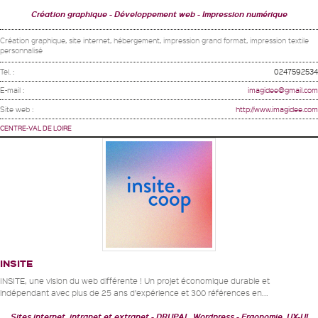
Création graphique
Développement web
Impression numérique
Création graphique, site internet, hébergement, impression grand format, impression textile
personnalisé
Tel. :
0247592534
E-mail :
imagidee@gmail.com
Site web :
http://www.imagidee.com
CENTRE-VAL DE LOIRE
INSITE
INSITE, une vision du web différente ! Un projet économique durable et
indépendant avec plus de 25 ans d’expérience et 300 références en...
Sites internet, intranet et extranet
DRUPAL, Wordpress
Ergonomie, UX-UI