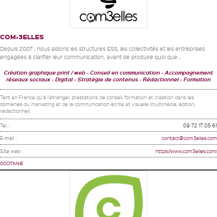
COM›3ELLES
Depuis 2007 , nous aidons les structures ESS, les collectivités et les entreprises
engagées à clarifier leur communication, avant de produire quoi que...
Création graphique print / web - Conseil en communication - Accompagnement
réseaux sociaux - Digital
Stratégie de contenus - Rédactionnel
Formation
Tant en France qu'à l'étranger, prestations de conseil, formation et création dans les
domaines du marketing et de la communication écrite et visuelle (multimédia, édition,
rédactionnel).
Tel. :
09 72 17 05 61
E-mail :
contact@com3elles.com
Site web :
https://www.com3elles.com/
OCCITANIE