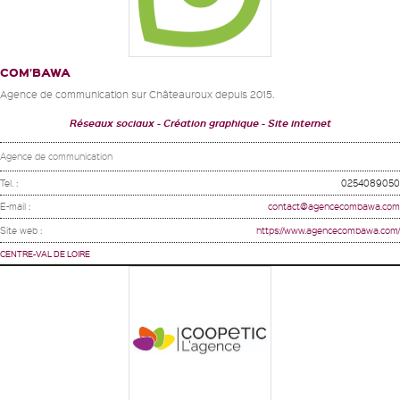
COM’BAWA
Agence de communication sur Châteauroux depuis 2015.
Réseaux sociaux
Création graphique
Site internet
Agence de communication
Tel. :
0254089050
E-mail :
contact@agencecombawa.com
Site web :
https://www.agencecombawa.com/
CENTRE-VAL DE LOIRE