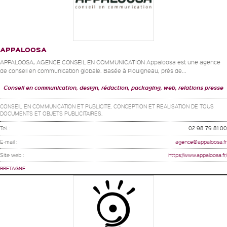
APPALOOSA
APPALOOSA, AGENCE CONSEIL EN COMMUNICATION Appaloosa est une agence
de conseil en communication globale. Basée à Plouigneau, près de...
Conseil en communication, design, rédaction, packaging, web, relations presse
CONSEIL EN COMMUNICATION ET PUBLICITE. CONCEPTION ET REALISATION DE TOUS
DOCUMENTS ET OBJETS PUBLICITAIRES.
Tel. :
02 98 79 81 00
E-mail :
agence@appaloosa.fr
Site web :
https://www.appaloosa.fr/
BRETAGNE