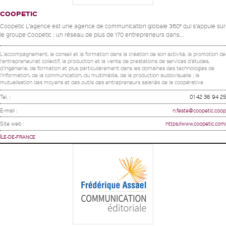
COOPETIC
Coopetic L’agence est une agence de communication globale 360° qui s’appuie sur
le groupe Coopetic : un réseau de plus de 170 entrepreneurs dans...
L'accompagnement, le conseil et la formation dans la création de son activité, la promotion de
l'entrepreneuriat collectif, la production et la vente de prestations de services d'études,
d'ingénierie, de formation et plus particulièrement dans les domaines des technologies de
l'information, de la communication, du multimédia, de la production audiovisuelle ; la
mutualisation des moyens et des outils des entrepreneurs salariés de la coopérative
Tel. :
01 42 36 94 25
E-mail :
n.feste@coopetic.coop
Site web :
https://www.coopetic.com/
ÎLE-DE-FRANCE