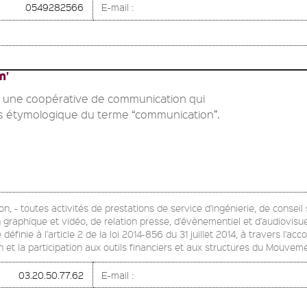
0549282566
E-mail :
m’
st une coopérative de communication qui
s étymologique du terme “communication”.
n, - toutes activités de prestations de service d'ingénierie, de conseil 
gn graphique et vidéo, de relation presse, d'évènementiel et d'audiovis
 définie à l'article 2 de la loi 2014-856 du 31 juillet 2014, à travers 
 et la participation aux outils financiers et aux structures du Mouve
03.20.50.77.62
E-mail :