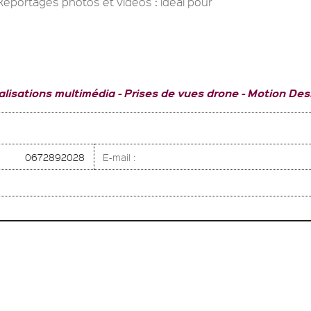
 Reportages photos et vidéos : idéal pour
alisations multimédia
Prises de vues drone
Motion Des
0672892028
E-mail :