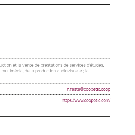
duction et la vente de prestations de services d'études,
multimédia, de la production audiovisuelle ; la
n.feste@coopetic.coop
https://www.coopetic.com/