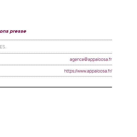
ions presse
ES.
agence@appaloosa.fr
https://www.appaloosa.fr/