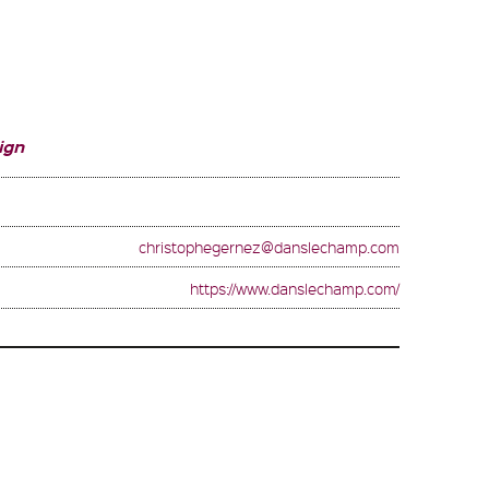
ign
christophegernez@danslechamp.com
https://www.danslechamp.com/