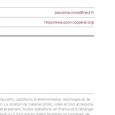
pascaline.morel@neuf.fr
https://www.ozon-cooperer.org/
u éducatifs, captations évènementielles, reportages et de
on. La location de matériel photo, vidéo et tout accessoire
généralement, toutes opérations, en France et à l'étranger
diqué ou à tous autres objets similaires ou connexes, de