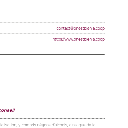
contact@onestbienla.coop
https://www.onestbienla.coop
conseil
alisation, y compris négoce d'alcools, ainsi que de la