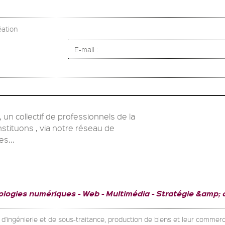
éation
E-mail :
 collectif de professionnels de la
tituons , via notre réseau de
s...
ologies numériques
Web - Multimédia
Stratégie &amp; 
 d'ingénierie et de sous-traitance, production de biens et leur commerci