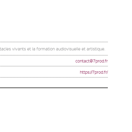
acles vivants et la formation audiovisuelle et artistique.
contact@7prod.fr
https://7prod.fr/