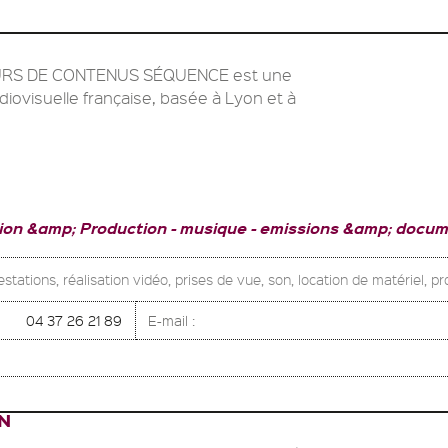
RS DE CONTENUS SÉQUENCE est une
iovisuelle française, basée à Lyon et à
tion &amp; Production
musique
emissions &amp; docum
stations, réalisation vidéo, prises de vue, son, location de matériel, pr
04 37 26 21 89
E-mail :
N