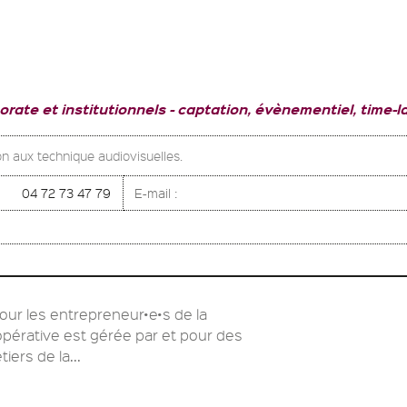
orate et institutionnels
captation, évènementiel, time-la
on aux technique audiovisuelles.
04 72 73 47 79
E-mail :
our les entrepreneur•e•s de la
pérative est gérée par et pour des
ers de la...