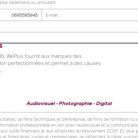
cadre sédentaire ou ambulant.
0695595945
E-mail :
S
16, WePlus fournit aux marques des
ion perfectionnées et permet à des causes
..
Audiovisuel
Photographie
Digital
blicitaires, de films techniques et d'entreprise, de films de formation o
e formation professionnelle en lien avec l'audiovisuel et la communicati
on aux outils financiers et aux structures du Mouvement SCOP. Et, plus 
 et financières, civiles et commerciales, se rattachant à l'objet sus-in