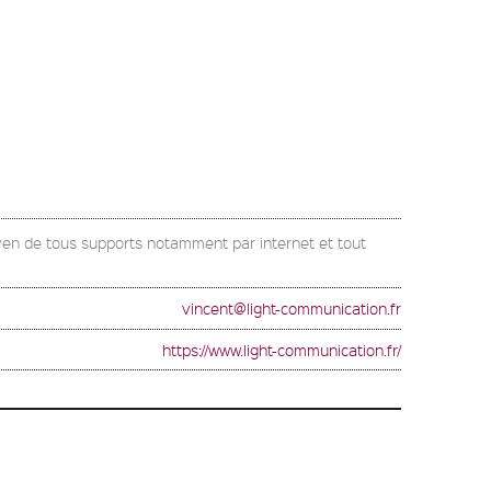
yen de tous supports notamment par internet et tout
vincent@light-communication.fr
https://www.light-communication.fr/