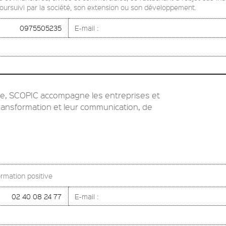
poursuivi par la société, son extension ou son développement.
0975505235
E-mail :
ve, SCOPIC accompagne les entreprises et
 transformation et leur communication, de
rmation positive
02 40 08 24 77
E-mail :