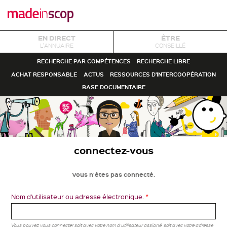
EN DIRECT
ÊTRE
L'ANNUAIRE
CONSEILLÉ
RECHERCHE PAR COMPÉTENCES
RECHERCHE LIBRE
ACHAT RESPONSABLE
ACTUS
RESSOURCES D'INTERCOOPÉRATION
BASE DOCUMENTAIRE
connectez-vous
Vous n'êtes pas connecté.
Nom d'utilisateur ou adresse électronique.
*
Vous pouvez vous connecter soit avec votre nom d'utilisateur assigné, soit avec votre adresse