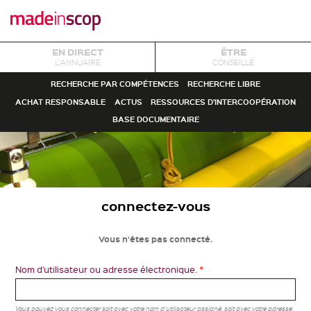
EN DIRECT
ÊTRE
L'ANNUAIRE
CONSEILLÉ
RECHERCHE PAR COMPÉTENCES
RECHERCHE LIBRE
ACHAT RESPONSABLE
ACTUS
RESSOURCES D'INTERCOOPÉRATION
BASE DOCUMENTAIRE
connectez-vous
Vous n'êtes pas connecté.
Nom d'utilisateur ou adresse électronique.
*
Vous pouvez vous connecter soit avec votre nom d'utilisateur assigné, soit avec votre adresse