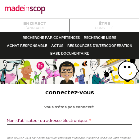
EN DIRECT
ÊTRE
L'ANNUAIRE
CONSEILLÉ
RECHERCHE PAR COMPÉTENCES
RECHERCHE LIBRE
ACHAT RESPONSABLE
ACTUS
RESSOURCES D'INTERCOOPÉRATION
BASE DOCUMENTAIRE
connectez-vous
Vous n'êtes pas connecté.
Nom d'utilisateur ou adresse électronique.
*
Vous pouvez vous connecter soit avec votre nom d'utilisateur assigné, soit avec votre adresse