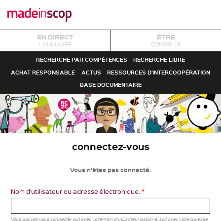
EN DIRECT
ÊTRE
L'ANNUAIRE
CONSEILLÉ
RECHERCHE PAR COMPÉTENCES
RECHERCHE LIBRE
ACHAT RESPONSABLE
ACTUS
RESSOURCES D'INTERCOOPÉRATION
BASE DOCUMENTAIRE
connectez-vous
Vous n'êtes pas connecté.
Nom d'utilisateur ou adresse électronique.
*
Vous pouvez vous connecter soit avec votre nom d'utilisateur assigné, soit avec votre adresse