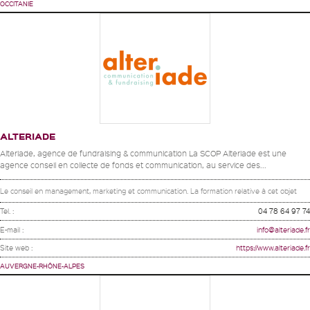
OCCITANIE
ALTERIADE
Alteriade, agence de fundraising & communication La SCOP Alteriade est une
agence conseil en collecte de fonds et communication, au service des...
Le conseil en management, marketing et communication. La formation relative à cet objet
Tel. :
04 78 64 97 74
E-mail :
info@alteriade.fr
Site web :
https://www.alteriade.fr
AUVERGNE-RHÔNE-ALPES