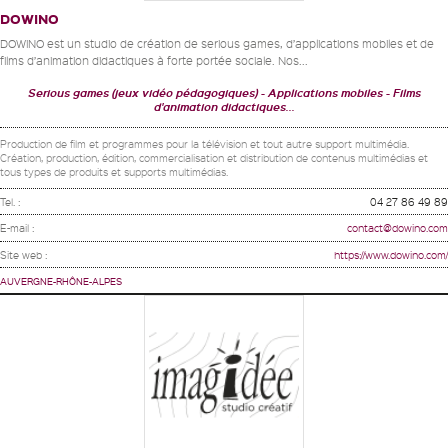
DOWINO
DOWiNO est un studio de création de serious games, d’applications mobiles et de
films d’animation didactiques à forte portée sociale. Nos...
Serious games (jeux vidéo pédagogiques)
Applications mobiles
Films
d'animation didactiques...
Production de film et programmes pour la télévision et tout autre support multimédia.
Création, production, édition, commercialisation et distribution de contenus multimédias et
tous types de produits et supports multimédias.
Tel. :
04 27 86 49 89
E-mail :
contact@dowino.com
Site web :
https://www.dowino.com/
AUVERGNE-RHÔNE-ALPES