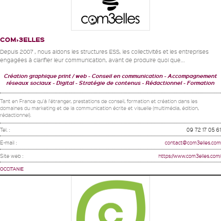
COM›3ELLES
Depuis 2007 , nous aidons les structures ESS, les collectivités et les entreprises
engagées à clarifier leur communication, avant de produire quoi que...
Création graphique print / web - Conseil en communication - Accompagnement
réseaux sociaux - Digital
Stratégie de contenus - Rédactionnel
Formation
Tant en France qu'à l'étranger, prestations de conseil, formation et création dans les
domaines du marketing et de la communication écrite et visuelle (multimédia, édition,
rédactionnel).
Tel. :
09 72 17 05 61
E-mail :
contact@com3elles.com
Site web :
https://www.com3elles.com/
OCCITANIE