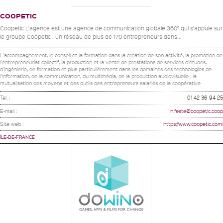
COOPETIC
Coopetic L’agence est une agence de communication globale 360° qui s’appuie sur
le groupe Coopetic : un réseau de plus de 170 entrepreneurs dans...
L'accompagnement, le conseil et la formation dans la création de son activité, la promotion de
l'entrepreneuriat collectif, la production et la vente de prestations de services d'études,
d'ingénierie, de formation et plus particulièrement dans les domaines des technologies de
l'information, de la communication, du multimédia, de la production audiovisuelle ; la
mutualisation des moyens et des outils des entrepreneurs salariés de la coopérative
Tel. :
01 42 36 94 25
E-mail :
n.feste@coopetic.coop
Site web :
https://www.coopetic.com/
ÎLE-DE-FRANCE