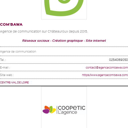
COM’BAWA
Agence de communication sur Châteauroux depuis 2015.
Réseaux sociaux
Création graphique
Site internet
Agence de communication
Tel. :
0254089050
E-mail :
contact@agencecombawa.com
Site web :
https://www.agencecombawa.com/
CENTRE-VAL DE LOIRE