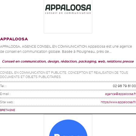
APPALOOSA
APPALOOSA, AGENCE CONSEIL EN COMMUNICATION Appaloosa est une agence
de conseil en communication globale. Basée à Plouigneau, près de...
Conseil en communication, design, rédaction, packaging, web, relations presse
CONSEIL EN COMMUNICATION ET PUBLICITE. CONCEPTION ET REALISATION DE TOUS
DOCUMENTS ET OBJETS PUBLICITAIRES.
Tel. :
02 98 79 81 00
E-mail :
agence@appaloosa.fr
Site web :
https://www.appaloosa.fr/
BRETAGNE