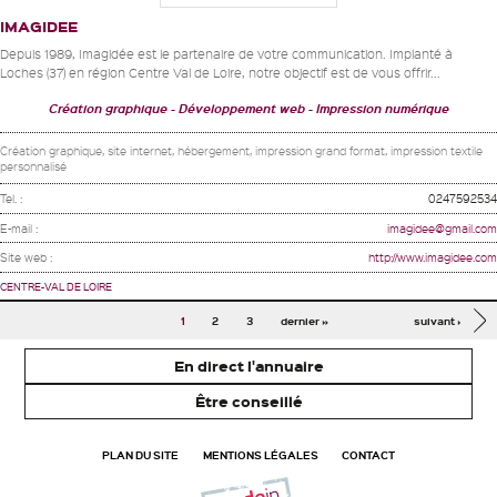
IMAGIDEE
Depuis 1989, Imagidée est le partenaire de votre communication. Implanté à
Loches (37) en région Centre Val de Loire, notre objectif est de vous offrir...
Création graphique
Développement web
Impression numérique
Création graphique, site internet, hébergement, impression grand format, impression textile
personnalisé
Tel. :
0247592534
E-mail :
imagidee@gmail.com
Site web :
http://www.imagidee.com
CENTRE-VAL DE LOIRE
Pages
1
2
3
dernier »
suivant ›
En direct l'annuaire
Être conseillé
PLAN DU SITE
MENTIONS LÉGALES
CONTACT