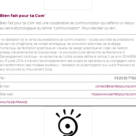
Bien fait pour ta Com’
Bien fait pour ta Com’ est une coopérative de communication qui défend un retour
au sens étymologique du terme “communication”. Pour (re)créer du lien...
- la réalisation et la vente de prestations de communication, - toutes activités de prestations
de service d'ingénierie, de conseil stratégique, de production éditoriale, de stratégie
numérique, de facilitation graphique et visuelle, de design graphique et vidéo, de relation
presse, d'évènementiel et d'audiovisuel - la poursuite d'une démarche de Recherche &
Développement continue, - la recherche de l'utilité sociale définie à l'article 2 de la loi 2014-856
du 31 juillet 2014, à travers l'accompagnement des projets et des acteurs qui s'engagent dans
la transformation des modèles sociétaux - l'adhésion et la participation aux outils financiers et
aux structures du Mouvement Scop
Tel. :
03.20.50.77.62
E-mail :
contact@bienfaitpourta.com
Site web :
https://www.bienfaitpourta.com/
HAUTS-DE-FRANCE