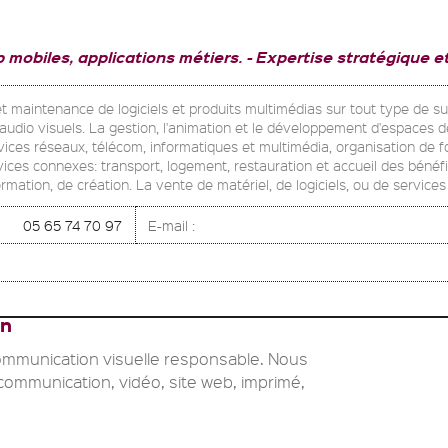
 mobiles, applications métiers.
Expertise stratégique e
 maintenance de logiciels et produits multimédias sur tout type de suppo
audio visuels. La gestion, l'animation et le développement d'espaces de
ervices réseaux, télécom, informatiques et multimédia, organisation de
ices connexes: transport, logement, restauration et accueil des bénéfi
rmation, de création. La vente de matériel, de logiciels, ou de services
05 65 74 70 97
E-mail :
on
communication visuelle responsable. Nous
ommunication, vidéo, site web, imprimé,