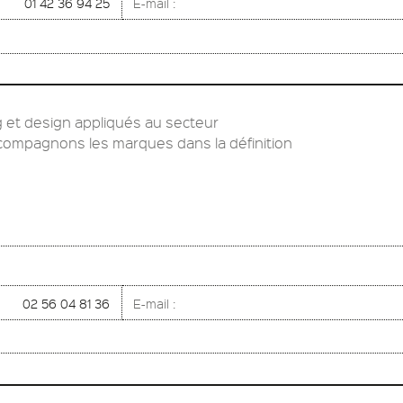
01 42 36 94 25
E-mail :
g et design appliqués au secteur
compagnons les marques dans la définition
02 56 04 81 36
E-mail :