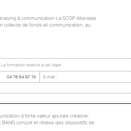
draising & communication La SCOP Alteriade
n collecte de fonds et communication, au
a formation relative à cet objet
04 78 64 97 74
E-mail :
ication à forte valeur ajoutée créative.
BANG conçoit et réalise des dispositifs de