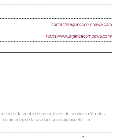
contact@agencecombawa.com
https://www.agencecombawa.com/
duction et la vente de prestations de services d'études,
multimédia, de la production audiovisuelle ; la