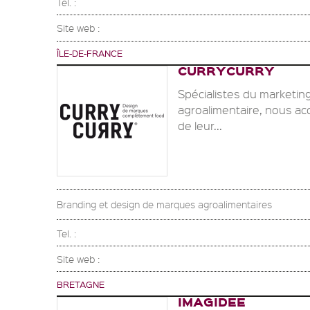
Tel. :
Site web :
ÎLE-DE-FRANCE
CURRYCURRY
Spécialistes du marketin
agroalimentaire, nous ac
de leur...
Branding et design de marques agroalimentaires
Tel. :
Site web :
BRETAGNE
IMAGIDEE