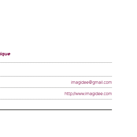
ique
imagidee@gmail.com
http://www.imagidee.com