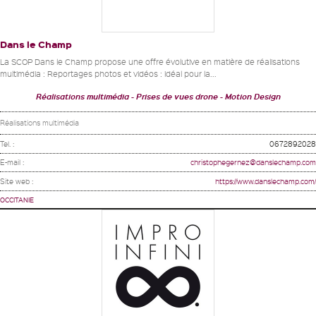
Dans le Champ
La SCOP Dans le Champ propose une offre évolutive en matière de réalisations
multimédia : Reportages photos et vidéos : idéal pour la...
Réalisations multimédia
Prises de vues drone
Motion Design
Réalisations multimédia
Tel. :
0672892028
E-mail :
christophegernez@danslechamp.com
Site web :
https://www.danslechamp.com/
OCCITANIE