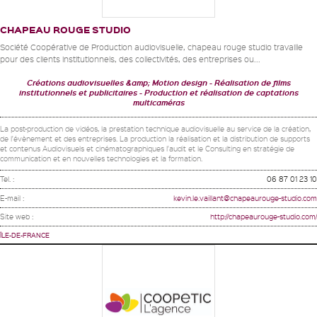
CHAPEAU ROUGE STUDIO
Société Coopérative de Production audiovisuelle, chapeau rouge studio travaille
pour des clients institutionnels, des collectivités, des entreprises ou...
Créations audiovisuelles &amp; Motion design
Réalisation de films
institutionnels et publicitaires
Production et réalisation de captations
multicaméras
La post-production de vidéos, la prestation technique audiovisuelle au service de la création,
de l'évènement et des entreprises. La production la réalisation et la distribution de supports
et contenus Audiovisuels et cinématographiques l'audit et le Consulting en stratégie de
communication et en nouvelles technologies et la formation.
Tel. :
06 87 01 23 10
E-mail :
kevin.le.vaillant@chapeaurouge-studio.com
Site web :
http://chapeaurouge-studio.com/
ÎLE-DE-FRANCE