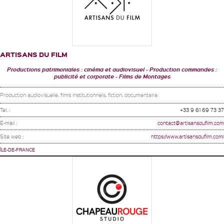
ARTISANS DU FILM
Productions patrimoniales : cinéma et audiovisuel
Production commandes :
publicité et corporate
Films de Montages
Production audiovisuelle, films institutionnels, fiction, documentaire.
Tel. :
+33 9 61 69 73 37
E-mail :
contact@artisansdufilm.com
Site web :
https://www.artisansdufilm.com/
ÎLE-DE-FRANCE