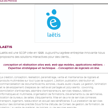
ÎLE-DE-FRANCE
LAETIS
Laëtis est une SCOP crée en 1998. Aujourd’hui agréee entreprise innovante Nous
proposons des solutions interactives pour des clients...
conception et réalisation sites web, web app mobiles, applications métiers.
Expertise stratégique et technique.
Conception de logiciels on line.
La création, conception, réalisation, paramétrage, vente et maintenance de logiciels et
produits multimédias sur tout type de support. L'édition, publication, distribution et
commercialisation de documents écrits, sonores, visuels, audio visuels. La gestion, l'animation
et le développement d'espaces de vie/travail partagés et polyvalents : coworking,
domiciliation d'entreprises, pépinière d'entrepreneurs, services réseaux, télécom,
informatiques et multimédia, organisation de formations, d'événements ou de séminaires,
location de bureaux, de salles. d'équipements. Mise en œuvre de services connexes:
transport, logement, restauration et accueil des bénéficiaires. 5 La prestation de services
autour des domaines précités Sous forme d'étude, de Conseil, de gestion, de formation, de
création. La vente de matériel, de logiciels, ou de services associés.