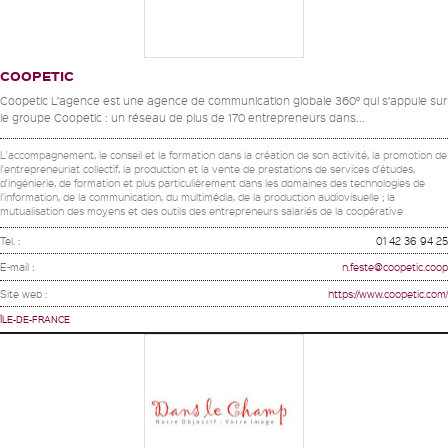
COOPETIC
Coopetic L’agence est une agence de communication globale 360° qui s’appuie sur
le groupe Coopetic : un réseau de plus de 170 entrepreneurs dans...
L'accompagnement, le conseil et la formation dans la création de son activité, la promotion de
l'entrepreneuriat collectif, la production et la vente de prestations de services d'études,
d'ingénierie, de formation et plus particulièrement dans les domaines des technologies de
l'information, de la communication, du multimédia, de la production audiovisuelle ; la
mutualisation des moyens et des outils des entrepreneurs salariés de la coopérative
Tel. :
01 42 36 94 25
E-mail :
n.feste@coopetic.coop
Site web :
https://www.coopetic.com/
ÎLE-DE-FRANCE