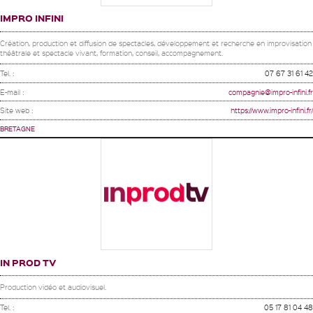
IMPRO INFINI
Création, production et diffusion de spectacles, développement et recherche en improvisation
théâtrale et spectacle vivant, formation, conseil, accompagnement.
Tel. :
07 67 31 61 42
E-mail :
compagnie@impro-infini.fr
Site web :
https://www.impro-infini.fr/
BRETAGNE
IN PROD TV
Production vidéo et audiovisuel.
Tel. :
05 17 81 04 48