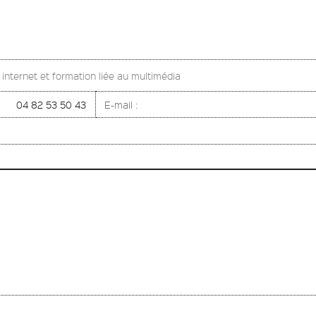
s internet et formation liée au multimédia
04 82 53 50 43
E-mail :