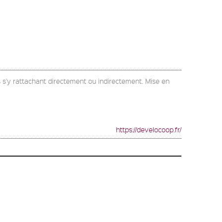
 s'y rattachant directement ou indirectement. Mise en
https://develocoop.fr/