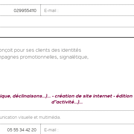
0299554110
E-mail :
çoit pour ses clients des identités
mpagnes promotionnelles, signalétique,
que, déclinaisons...)...
création de site internet
édition
d"activité...)...
unication visuelle et multimédia.
05 55 34 42 20
E-mail :