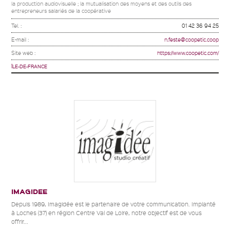
la production audiovisuelle ; la mutualisation des moyens et des outils des
entrepreneurs salariés de la coopérative
Tel. :
01 42 36 94 25
E-mail :
n.feste@coopetic.coop
Site web :
https://www.coopetic.com/
ÎLE-DE-FRANCE
IMAGIDEE
Depuis 1989, Imagidée est le partenaire de votre communication. Implanté
à Loches (37) en région Centre Val de Loire, notre objectif est de vous
offrir...