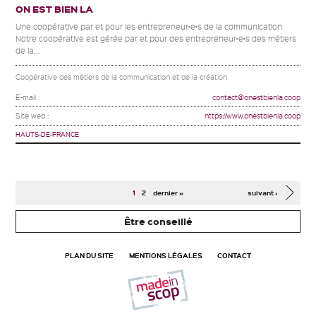
ON EST BIEN LA
Une coopérative par et pour les entrepreneur•e•s de la communication
Notre coopérative est gérée par et pour des entrepreneur•e•s des métiers
de la...
Coopérative des métiers de la communication et de la création
E-mail :
contact@onestbienla.coop
Site web :
https://www.onestbienla.coop
HAUTS-DE-FRANCE
Pages
1
2
dernier »
suivant ›
Être conseillé
PLAN DU SITE
MENTIONS LÉGALES
CONTACT