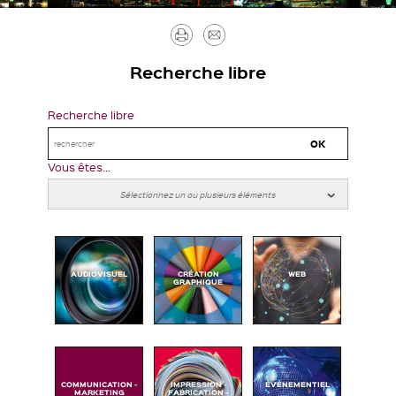
Imprimer
Envoyer
par
Recherche libre
mail
Recherche libre
Vous êtes...
AUDIOVISUEL
CRÉATION
WEB
GRAPHIQUE
COMMUNICATION -
IMPRESSION -
ÉVÉNEMENTIEL
MARKETING
FABRICATION -