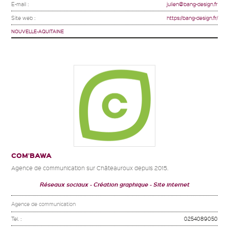
E-mail :
julien@bang-design.fr
Site web :
https://bang-design.fr/
NOUVELLE-AQUITAINE
COM’BAWA
Agence de communication sur Châteauroux depuis 2015.
Réseaux sociaux
Création graphique
Site internet
Agence de communication
Tel. :
0254089050