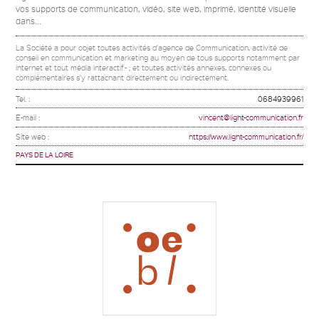
vos supports de communication, vidéo, site web, imprimé, identité visuelle
dans...
La Société a pour objet toutes activités d'agence de Communication, activité de
conseil en communication et marketing au moyen de tous supports notamment par
internet et tout média interactif.- ; et toutes activités annexes, connexes ou
complémentaires s'y rattachant directement ou indirectement.
Tel. :
0684939961
E-mail :
vincent@light-communication.fr
Site web :
https://www.light-communication.fr/
PAYS DE LA LOIRE