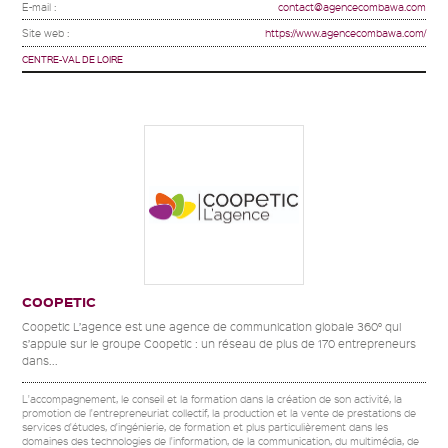
E-mail :
contact@agencecombawa.com
Site web :
https://www.agencecombawa.com/
CENTRE-VAL DE LOIRE
COOPETIC
Coopetic L’agence est une agence de communication globale 360° qui
s’appuie sur le groupe Coopetic : un réseau de plus de 170 entrepreneurs
dans...
L'accompagnement, le conseil et la formation dans la création de son activité, la
promotion de l'entrepreneuriat collectif, la production et la vente de prestations de
services d'études, d'ingénierie, de formation et plus particulièrement dans les
domaines des technologies de l'information, de la communication, du multimédia, de