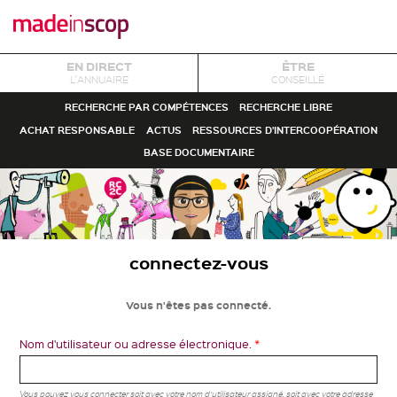
EN DIRECT
ÊTRE
L'ANNUAIRE
CONSEILLÉ
RECHERCHE PAR COMPÉTENCES
RECHERCHE LIBRE
ACHAT RESPONSABLE
ACTUS
RESSOURCES D'INTERCOOPÉRATION
BASE DOCUMENTAIRE
connectez-vous
Vous n'êtes pas connecté.
Nom d'utilisateur ou adresse électronique.
*
Vous pouvez vous connecter soit avec votre nom d'utilisateur assigné, soit avec votre adresse