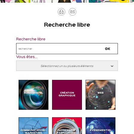
Imprimer
Envoyer
par
Recherche libre
mail
Recherche libre
Vous êtes...
AUDIOVISUEL
CRÉATION
WEB
GRAPHIQUE
COMMUNICATION -
IMPRESSION -
ÉVÉNEMENTIEL
MARKETING
FABRICATION -