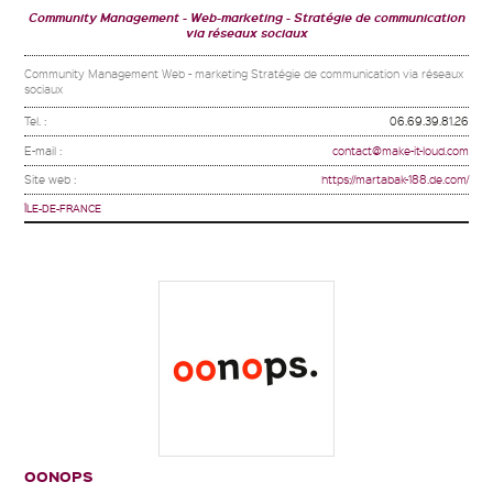
Community Management
Web-marketing
Stratégie de communication
via réseaux sociaux
Community Management Web - marketing Stratégie de communication via réseaux
sociaux
Tel. :
06.69.39.81.26
E-mail :
contact@make-it-loud.com
Site web :
https://martabak-188.de.com/
ÎLE-DE-FRANCE
OONOPS