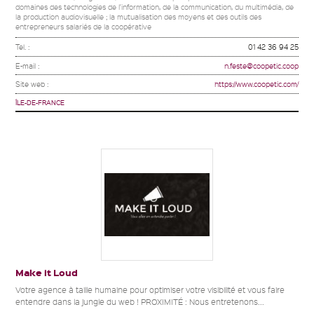
domaines des technologies de l'information, de la communication, du multimédia, de
la production audiovisuelle ; la mutualisation des moyens et des outils des
entrepreneurs salariés de la coopérative
Tel. :
01 42 36 94 25
E-mail :
n.feste@coopetic.coop
Site web :
https://www.coopetic.com/
ÎLE-DE-FRANCE
Make it Loud
Votre agence à taille humaine pour optimiser votre visibilité et vous faire
entendre dans la jungle du web ! PROXIMITÉ : Nous entretenons...