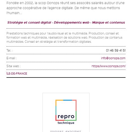
Fondée en 2002, la scop Oonops réunit ses associés salariés autour d’une
approche coopérative de l’agence digitale. De même que nous mettons
l’humain...
Stratégie et conseil digital
Développements web
Marque et contenus
Prestations techniques pour l'audiovisuel et le multimédia. Production, conseil et
formation web et multimédia, réalisation de solutions web. Production de contenus
multimédias. Conseil en stratégie et transformation digitales.
Tel. :
01 46 59 41 51
E-mail :
info@oonops.com
Site web :
https://www.oonops.com/
ÎLE-DE-FRANCE