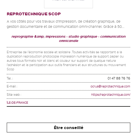
REPROTECHNIQUE SCOP
A vos côtés pour vos travaux d’impression, de création graphique, de
gestion documentaire et de communication omni-channel. Grâce à 50...
reprographie &amp; impressions
studio graphique
communication
omnicanale
Entreprise de l'économie sociale et solidaire .Toutes activités se rapportant a la
duplication reproduction photocopie impression numérique de support papier ou
autres tous formats noir et blanc et couleur sur support de quelque nature
l'adhésion et la participation aux outils financiers et aux structures du mouvement
Scop
Tel. :
01 47 88 76 76
E-mail :
ocrus@reprotechnique.com
Site web :
https://reprotechnique.com/
ÎLE-DE-FRANCE
Être conseillé